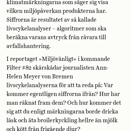
klimatmärkningarna som säger sig visa
vilken miljöpåverkan produkterna har.
Siffrorna är resultatet av så kallade
livscykelanalyser – algoritmer som ska
beräkna varans avtryck från råvara till
avfallshantering.
I reportaget »Miljövänligt« i kommande
Filter #82 skärskådar journalisten Ann-
Helen Meyer von Bremen
livscykelanalyserna för att ta reda på: Var
kommer egentligen siffrorna ifrån? Hur har
man räknat fram dem? Och hur kommer det
sig att du enligt märkningarna borde dricka
läsk och äta broilerkyckling hellre än mjölk
och kött från frigående djur?