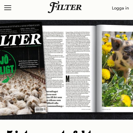
Skip
Logga in
to
content