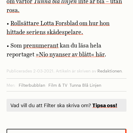
om varför
Tunna blå linjen
inte är blå – utan
rosa.
•
Rollsättare Lotta Forsblad om hur hon
hittade seriens skådespelare.
• Som
prenumerant
kan du läsa hela
reportaget
»Nio nyanser av blått« här
.
Publicerades 2-03-2021. Artikeln är skriven av
Redaktionen
.
Mer:
Filterbubblan
Film & TV
Tunna Blå Linjen
Vad vill du att Filter ska skriva om?
Tipsa oss!