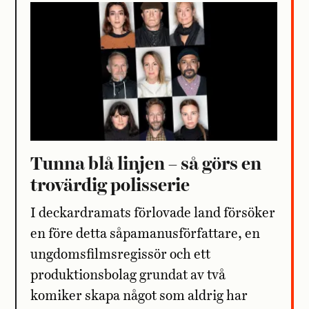
Tunna blå linjen – så görs en
trovärdig polisserie
I deckardramats förlovade land försöker
en före detta såpamanusförfattare, en
ungdomsfilmsregissör och ett
produktionsbolag grundat av två
komiker skapa något som aldrig har