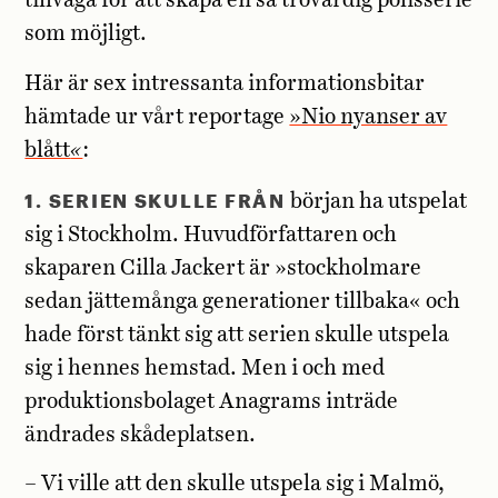
tillväga för att skapa en så trovärdig polisserie
som möjligt.
Här är sex intressanta informationsbitar
hämtade ur vårt reportage
»Nio nyanser av
blått
«
:
1. SERIEN SKULLE FRÅN
början ha utspelat
sig i Stockholm. Huvudförfattaren och
skaparen Cilla Jackert är »stockholmare
sedan jättemånga generationer tillbaka« och
hade först tänkt sig att serien skulle utspela
sig i hennes hemstad. Men i och med
produktionsbolaget Anagrams inträde
ändrades skådeplatsen.
– Vi ville att den skulle utspela sig i Malmö,