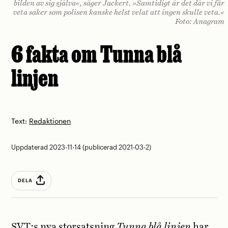
bilden av sig själva«, säger Jackert. »Samtidigt är det där vi får
veta saker som polisen kanske helst velat att ingen skulle veta.«
Foto: Anagram
6 fakta om Tunna blå
linjen
Text:
Redaktionen
Uppdaterad 2023-11-14 (publicerad 2021-03-2)
DELA
SVT:s nya storsatsning
Tunna blå linjen
har