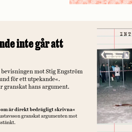
de inte går att
s bevisningen mot Stig Engström
 grund för ett utpekande«.
r granskat hans argument.
 som är direkt bedrägligt skrivna«
Gustavsson granskat argumenten mot
stänkt.