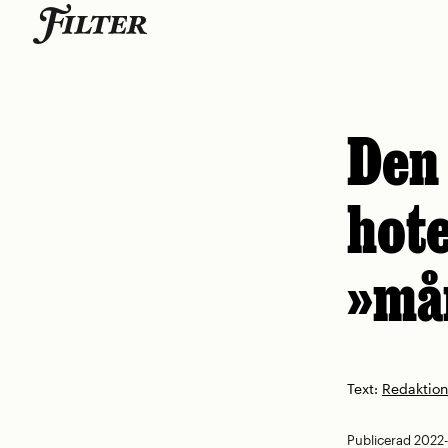
Skip
to
content
Den 
hote
»må
Text:
Redaktio
Publicerad 2022-