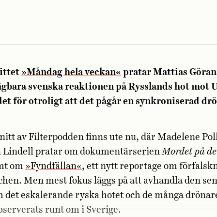
ittet
»Måndag hela veckan«
pratar Mattias Göra
ägbara svenska reaktionen på Rysslands hot mot 
det för otroligt att det pågår en synkroniserad dr
snitt av Filterpodden finns ute nu, där Madelene Po
 Lindell pratar om dokumentärserien
Mordet på den
mt om
»Fyndfällan«
, ett nytt reportage om förfalsk
hen. Men mest fokus läggs på att avhandla den sen
m det eskalerande ryska hotet och de många dröna
bserverats runt om i Sverige.