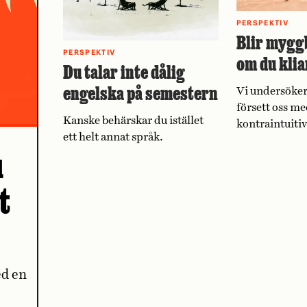
PERSPEKTIV
Blir mygg
PERSPEKTIV
om du klia
Du talar inte dålig
engelska på semestern
Vi undersöker
försett oss me
Kanske behärskar du istället
kontraintuiti
ett helt annat språk.
u
t
ed en