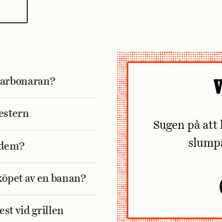
i carbonaran?
V
mestern
Sugen på att 
slump
å dem?
köpet av en banan?
st vid grillen