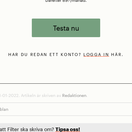
Därefter 89:-/månad.
Testa nu
HAR DU REDAN ETT KONTO?
LOGGA IN
HÄR.
-01-2022. Artikeln är skriven av
Redaktionen
.
bblan
 att Filter ska skriva om?
Tipsa oss!