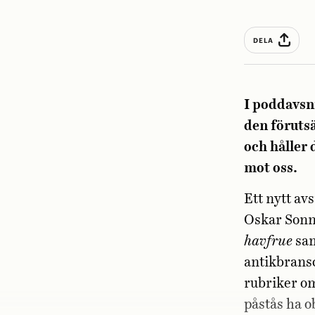
DELA
I poddavsn
den föruts
och håller 
mot oss.
Ett nytt av
Oskar Sonn
havfrue
sa
antikbransc
rubriker o
påstås ha o