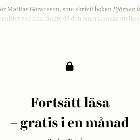
ör Mattias Göransson, som skrivit boken
Björnen 
avsnittet vad han tänkte då den amerikanske utrike
ken i december sade att det fanns en uppenbar risk
ulle invadera Ukraina.
Fortsätt läsa
– gratis i en månad