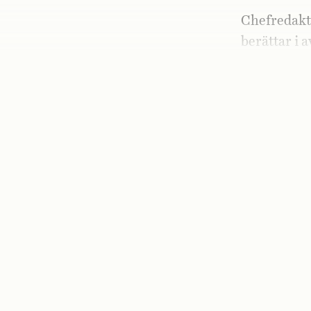
Chefredakt
berättar i 
Antony Blin
Ryssland sk