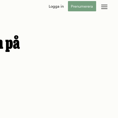
Logga in
Prenumerera
n på