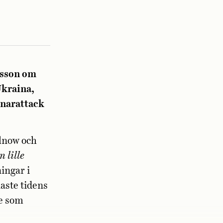
nsson om
Ukraina,
önarattack
llnow och
 lille
ningar i
aste tidens
re som