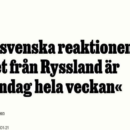
svenska reaktione
t från Ryssland är
ndag hela veckan«
nen
01-21