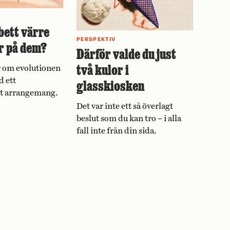
bett värre
PERSPEKTIV
r på dem?
Därför valde du just
två kulor i
 om evolutionen
d ett
glasskiosken
vt arrangemang.
Det var inte ett så överlagt
beslut som du kan tro – i alla
fall inte från din sida.