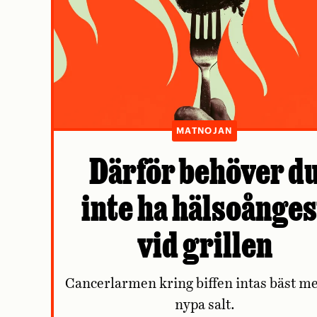
MATNOJAN
Därför behöver d
inte ha hälsoånges
vid grillen
Cancerlarmen kring biffen intas bäst m
nypa salt.