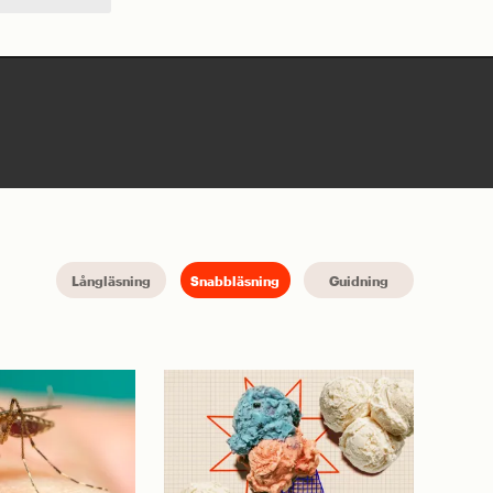
Långläsning
Snabbläsning
Guidning