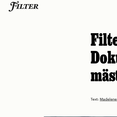
Skip
to
content
Filt
Dok
mäs
Text:
Madelene