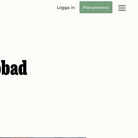
Logga in
Prenumerera
bbad