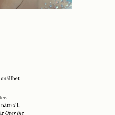
 snällhet
ter,
ättroll,
tär
Over the