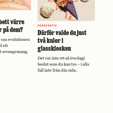
bett värre
PERSPEKTIV
r på dem?
Därför valde du just
två kulor i
 om evolutionen
d ett
glasskiosken
vt arrangemang.
Det var inte ett så överlagt
beslut som du kan tro – i alla
fall inte från din sida.