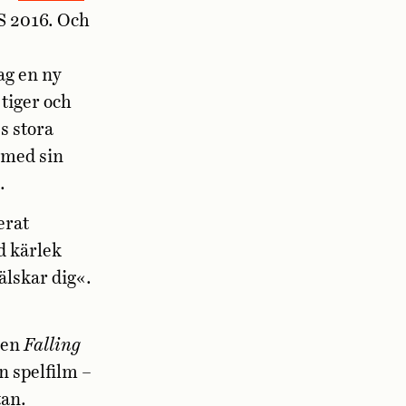
OS 2016. Och
ag en ny
 tiger och
s stora
r med sin
.
erat
d kärlek
älskar dig«.
 en
Falling
en spelfilm –
tan.