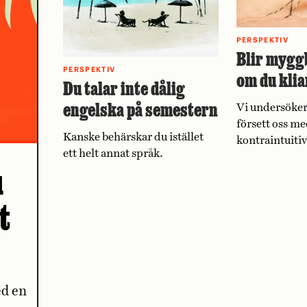
PERSPEKTIV
Blir mygg
PERSPEKTIV
om du klia
Du talar inte dålig
engelska på semestern
Vi undersöker
försett oss me
Kanske behärskar du istället
kontraintuiti
ett helt annat språk.
u
t
ed en