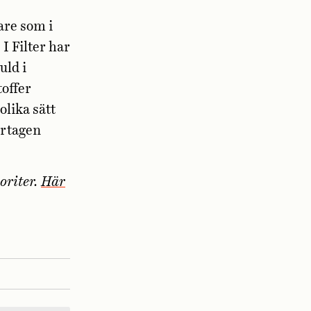
tare som i
I Filter har
uld i
offer
lika sätt
ortagen
oriter.
Här