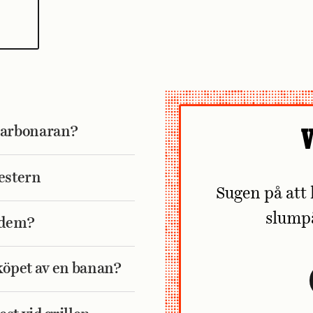
i carbonaran?
V
mestern
Sugen på att 
slump
å dem?
köpet av en banan?