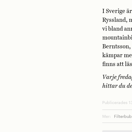
I Sverige är
Ryssland, m
vi bland an
mountainbik
Berntsson, 
kämpar med 
finns att lä
Varje freda
hittar du de
Publicerades 13
Mer:
Filterbu