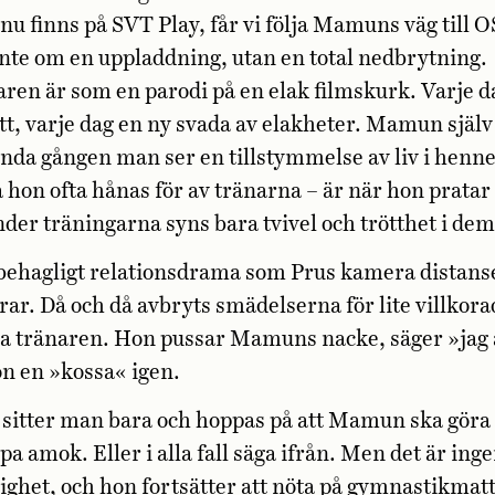
 nu finns på SVT Play, får vi följa Mamuns väg till 
 inte om en uppladdning, utan en total nedbrytning.
en är som en parodi på en elak filmskurk. Varje d
tt, varje dag en ny svada av elakheter. Mamun själv
enda gången man ser en tillstymmelse av liv i henne
a hon ofta hånas för av tränarna – är när hon prata
der träningarna syns bara tvivel och trötthet i dem
obehagligt relationsdrama som Prus kamera distans
r. Då och då avbryts smädelserna för lite villkora
a tränaren. Hon pussar Mamuns nacke, säger »jag 
n en »kossa« igen.
 sitter man bara och hoppas på att Mamun ska göra
pa amok. Eller i alla fall säga ifrån. Men det är ing
lighet, och hon fortsätter att nöta på gymnastikmat