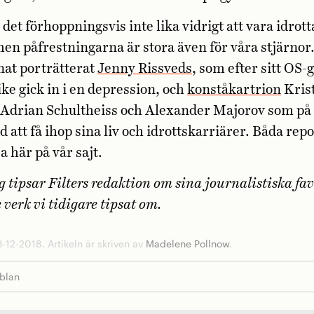
 det förhoppningsvis inte lika vidrigt att vara idrot
en påfrestningarna är stora även för våra stjärnor. 
nat porträtterat
Jenny Rissveds
, som efter sitt OS-g
e gick in i en depression, och
konståkartrion
Krist
Adrian Schultheiss och Alexander Majorov som på o
att få ihop sina liv och idrottskarriärer. Båda rep
sa här på vår sajt.
g tipsar Filters redaktion om sina journalistiska fav
 verk vi tidigare tipsat om.
-12-2018. Artikeln är skriven av
Madelene Pollnow
.
bblan