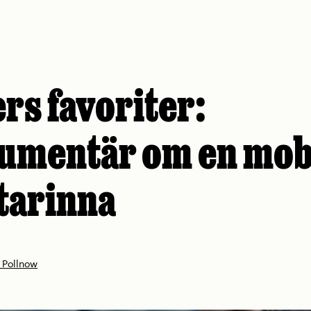
ers favoriter:
umentär om en mo
tarinna
 Pollnow