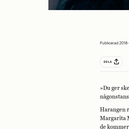
Publicerad 2018-
DELA
»Du ger ske
någonstans,
Harangen r
Margarita 
de kommer 