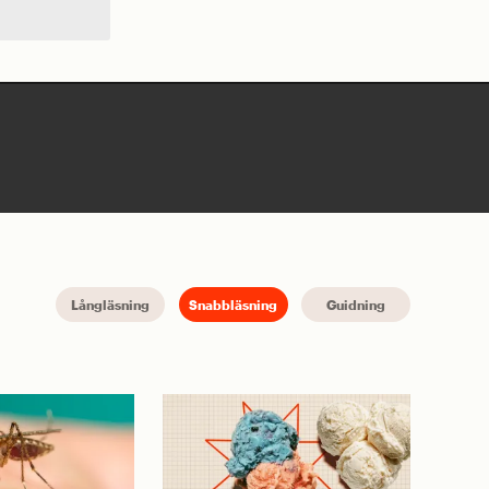
Långläsning
Snabbläsning
Guidning