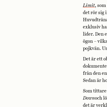
Limit
, som
det rör sig
Huvudtränar
exklusiv ha
lider. Den 
ögon – vilk
pojkvän. Un
Det är ett 
dokumentera
från den en
Sedan är ho
Som tittare
Down
och lö
det är verk