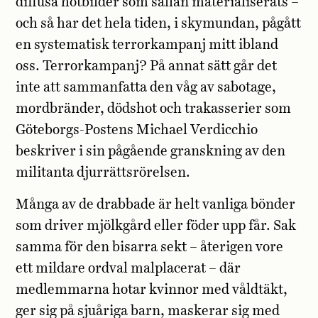
diffusa hotbilder som sällan materialiserats –
och så har det hela tiden, i skymundan, pågått
en systematisk terrorkampanj mitt ibland
oss. Terrorkampanj? På annat sätt går det
inte att sammanfatta den våg av sabotage,
mordbränder, dödshot och trakasserier som
Göteborgs-Postens Michael Verdicchio
beskriver i sin pågående granskning av den
militanta djurrättsrörelsen.
Många av de drabbade är helt vanliga bönder
som driver mjölkgård eller föder upp får. Sak
samma för den bisarra sekt – återigen vore
ett mildare ordval malplacerat – där
medlemmarna hotar kvinnor med våldtäkt,
ger sig på sjuåriga barn, maskerar sig med