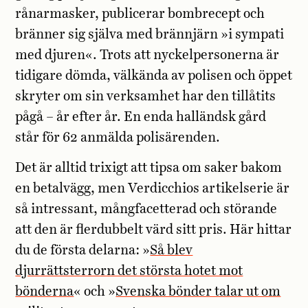
rånarmasker, publicerar bombrecept och
bränner sig själva med brännjärn »i sympati
med djuren«. Trots att nyckelpersonerna är
tidigare dömda, välkända av polisen och öppet
skryter om sin verksamhet har den tillåtits
pågå – år efter år. En enda halländsk gård
står för 62 anmälda polisärenden.
Det är alltid trixigt att tipsa om saker bakom
en betalvägg, men Verdicchios artikelserie är
så intressant, mångfacetterad och störande
att den är flerdubbelt värd sitt pris. Här hittar
du de första delarna: »
Så blev
djurrättsterrorn det största hotet mot
bönderna
« och »
Svenska bönder talar ut om