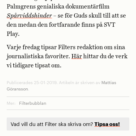
Palmgrens genialiska dokumentärfilm
Spårviddshinder
– se för Guds skull till att se
den medan den fortfarande finns på SVT
Play.
Varje fredag tipsar Filters redaktion om sina
journalistiska favoriter.
Här
hittar du de verk
vi tidigare tipsat om.
Publicerades 25-01-2019. Artikeln är skriven av
Mattias
Göransson
.
Mer:
Filterbubblan
Vad vill du att Filter ska skriva om?
Tipsa oss!