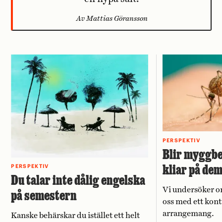
Av Mattias Göransson
PERSPEKTIV
Blir myggbe
kliar på de
PERSPEKTIV
Du talar inte dålig engelska
Vi undersöker o
på semestern
oss med ett kont
arrangemang.
Kanske behärskar du istället ett helt