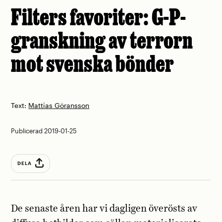
Filters favoriter: G-P-
granskning av terrorn
mot svenska bönder
Text:
Mattias Göransson
Publicerad 2019-01-25
DELA
De senaste åren har vi dagligen överösts av