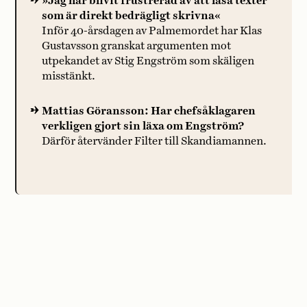
»Jag har blivit frustrerad av att läsa texter
som är direkt bedrägligt skrivna«
Inför 40-årsdagen av Palmemordet har Klas
Gustavsson granskat argumenten mot
utpekandet av Stig Engström som skäligen
misstänkt.
Mattias Göransson: Har chefsåklagaren
verkligen gjort sin läxa om Engström?
Därför återvänder Filter till Skandiamannen.