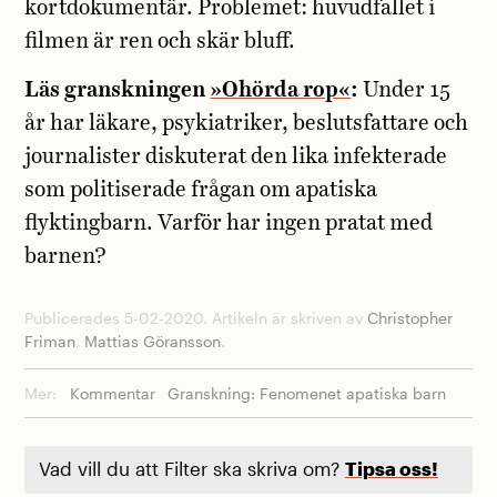
kortdokumentär. Problemet: huvudfallet i
filmen är ren och skär bluff.
Läs granskningen
»Ohörda rop«
:
Under 15
år har läkare, psykiatriker, beslutsfattare och
journalister diskuterat den lika infekterade
som politiserade frågan om apatiska
flyktingbarn. Varför har ingen pratat med
barnen?
Publicerades 5-02-2020. Artikeln är skriven av
Christopher
Friman
,
Mattias Göransson
.
Mer:
Kommentar
Granskning: Fenomenet apatiska barn
Vad vill du att Filter ska skriva om?
Tipsa oss!