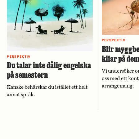
PERSPEKTIV
Blir myggbe
kliar på de
PERSPEKTIV
Du talar inte dålig engelska
Vi undersöker o
på semestern
oss med ett kont
arrangemang.
Kanske behärskar du istället ett helt
annat språk.