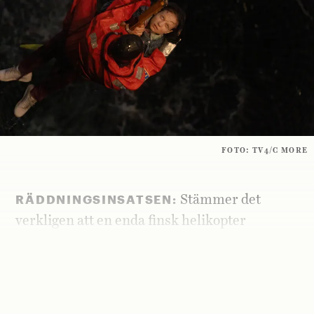
FOTO: TV4/C MORE
RÄDDNINGSINSATSEN:
Stämmer det
verkligen att en enda finsk helikopter
räddade mer än var fjärde av de 137
överlevande?
Ja.