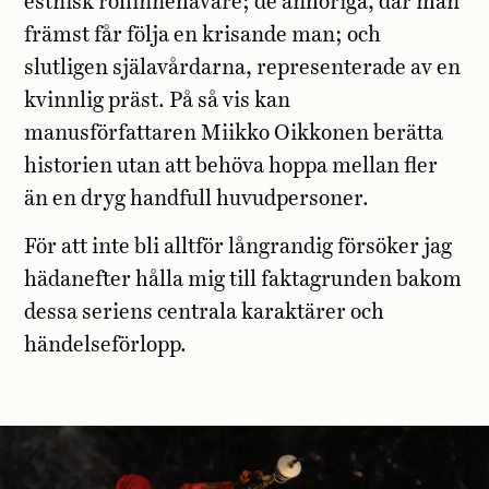
estnisk rollinnehavare; de anhöriga, där man
främst får följa en krisande man; och
slutligen själavårdarna, representerade av en
kvinnlig präst. På så vis kan
manusförfattaren Miikko Oikkonen berätta
historien utan att behöva hoppa mellan fler
än en dryg handfull huvudpersoner.
För att inte bli alltför långrandig försöker jag
hädanefter hålla mig till faktagrunden bakom
dessa seriens centrala karaktärer och
händelseförlopp.