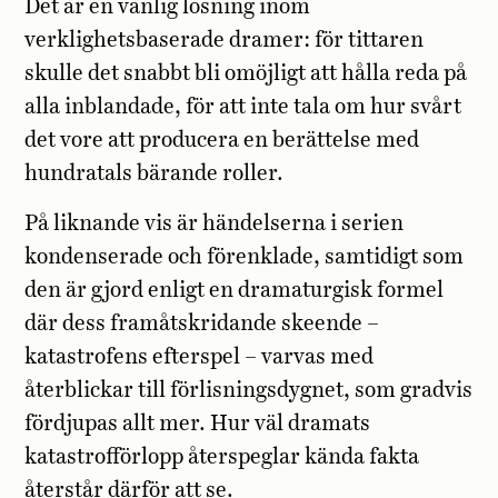
Det är en vanlig lösning inom
verklighetsbaserade dramer: för tittaren
skulle det snabbt bli omöjligt att hålla reda på
alla inblandade, för att inte tala om hur svårt
det vore att producera en berättelse med
hundratals bärande roller.
På liknande vis är händelserna i serien
kondenserade och förenklade, samtidigt som
den är gjord enligt en dramaturgisk formel
där dess framåtskridande skeende –
katastrofens efterspel – varvas med
återblickar till förlisningsdygnet, som gradvis
fördjupas allt mer. Hur väl dramats
katastrofförlopp återspeglar kända fakta
återstår därför att se.