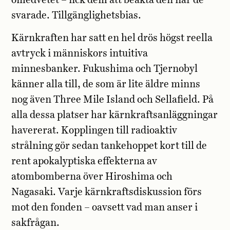
omedvetet – fick dem att beakta den när de
svarade. Tillgänglighetsbias.
Kärnkraften har satt en hel drös högst reella
avtryck i människors intuitiva
minnesbanker. Fukushima och Tjernobyl
känner alla till, de som är lite äldre minns
nog även Three Mile Island och Sellafield. På
alla dessa platser har kärnkraftsanläggningar
havererat. Kopplingen till radioaktiv
strålning gör sedan tankehoppet kort till de
rent apokalyptiska effekterna av
atombomberna över Hiroshima och
Nagasaki. Varje kärnkraftsdiskussion förs
mot den fonden – oavsett vad man anser i
sakfrågan.