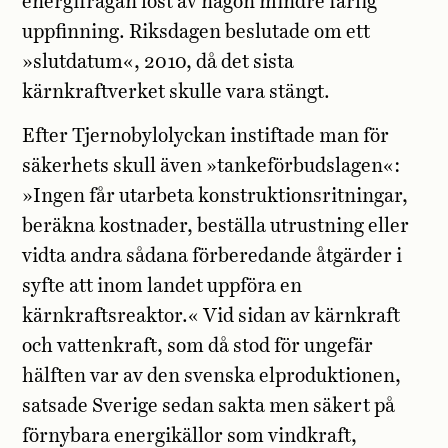
energifrågan löst av någon mindre farlig
uppfinning. Riksdagen beslutade om ett
»slutdatum«, 2010, då det sista
kärnkraftverket skulle vara stängt.
Efter Tjernobylolyckan instiftade man för
säkerhets skull även »tankeförbudslagen«:
»Ingen får utarbeta konstruktionsritningar,
beräkna kostnader, beställa utrustning eller
vidta andra sådana förberedande åtgärder i
syfte att inom landet uppföra en
kärnkraftsreaktor.« Vid sidan av kärnkraft
och vattenkraft, som då stod för ungefär
hälften var av den svenska elproduktionen,
satsade Sverige sedan sakta men säkert på
förnybara energikällor som vindkraft,