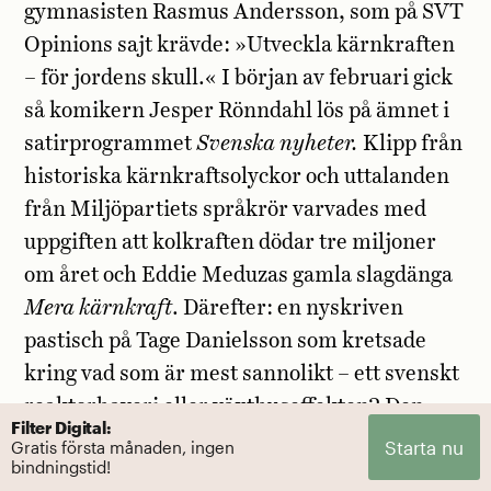
gymnasisten Rasmus Andersson, som på SVT
Opinions sajt krävde: »Utveckla kärnkraften
– för jordens skull.« I början av februari gick
så komikern Jesper Rönndahl lös på ämnet i
satirprogrammet
Svenska nyheter.
Klipp från
historiska kärnkraftsolyckor och uttalanden
från Miljöpartiets språkrör varvades med
uppgiften att kolkraften dödar tre miljoner
om året och Eddie Meduzas gamla slagdänga
Mera kärnkraft
. Därefter: en nyskriven
pastisch på Tage Danielsson som kretsade
kring vad som är mest sannolikt – ett svenskt
reaktorhaveri eller växthuseffekten? Den
Filter Digital:
följdes av en änglalik barnkör som till
Starta nu
Gratis första månaden, ingen
bindningstid!
tonerna av
Idas sommarvisa
sjöng:
»Du ska