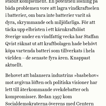
stabilt komplement. En potentiell lösning på
båda problemen vore att lagra vindkraftselen
i batterier, om bara inte batterier varit så
dyra, skrymmande och miljöfarliga. För att
täcka upp elbristen i ett kärnkraftslöst
Sverige under en vindfattig vecka har Staffan
Qvist räknat ut att kraftbolagen hade behövt
köpa vartenda batteri som tillverkats i hela
världen – de senaste fyra åren. Knappast
aktuellt.
Behovet att balansera industrins »basbehov«
mot avgivna löften och politiska visioner har
lett till återkommande svekdebatter och
kompromisser. Redan 1997 kom
Socialdemokraterna överens med Centern