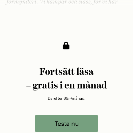
förmynderi. Vi kämpar och slåss, för vi har
drag, inunder vår galosch.«
Tusentals kom
för att lyssna och skratta.
Fortsätt läsa
– gratis i en månad
Därefter 89:-/månad.
Testa nu