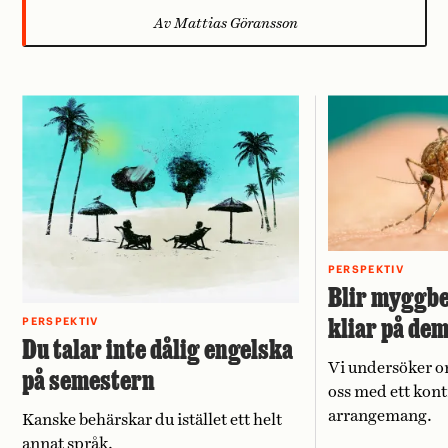
Av Mattias Göransson
PERSPEKTIV
Blir myggbe
kliar på de
PERSPEKTIV
Du talar inte dålig engelska
Vi undersöker o
på semestern
oss med ett kont
arrangemang.
Kanske behärskar du istället ett helt
annat språk.