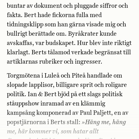
buntar av dokument och pluggade siffror och
fakta. Bert hade fickorna fulla med
tidningsklipp som han gärna visade mig och
bullrigt berättade om. Byråkrater kunde
avskaffas, var budskapet. Hur blev inte riktigt
klarlagt. Berts tålamod verkade begränsat till
artiklarnas rubriker och ingresser.
Torgmötena i Luleå och Piteå handlade om
slopade lapplisor, billigare sprit och roligare
politik. Ian & Bert bjöd på ett slags politisk
ståuppshow inramad av en klämmig
kampsång komponerad av Paul Paljett, en av
popstjärnorna i Berts stall:
»Häng me, häng
me, här kommer vi, som hatar allt