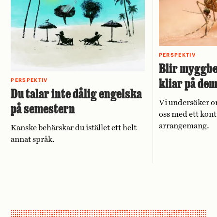
PERSPEKTIV
Blir myggbe
kliar på de
PERSPEKTIV
Du talar inte dålig engelska
Vi undersöker o
på semestern
oss med ett kont
arrangemang.
Kanske behärskar du istället ett helt
annat språk.