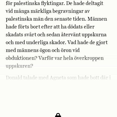
för palestinska flyktingar. De hade deltagit
vid många märkliga begravningar av
palestinska män den senaste tiden. Männen
hade förts bort efter att ha dödats eller
skadats svårt och sedan återvänt uppskurna
och med underliga skador. Vad hade de gjort
med männens ögon och öron vid
obduktionen? Varför var hela överkroppen
uppskuren?
Donald talade med Agneta som hade bott där i
nästan två år. Även hon hade hört talas om de
illa tilltygade liken.