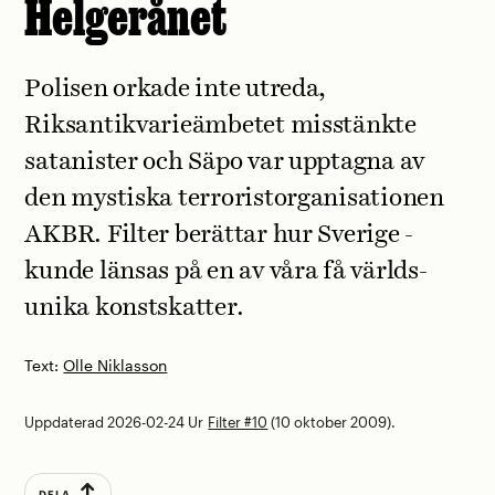
Helgerånet
Polisen orkade inte utreda,
Riksantikvarieämbetet misstänkte
satanister och Säpo var upptagna av
den mystiska terrorist­organisationen
AKBR. Filter berättar hur Sverige ­
kunde länsas på en av våra få världs­
unika konstskatter.
Text:
Olle Niklasson
Uppdaterad 2026-02-24
Ur
Filter #10
(10 oktober 2009).
DELA