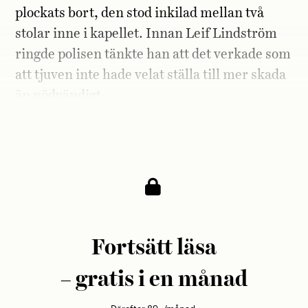
plockats bort, den stod inkilad ­mellan
två
stolar inne i kapellet. Innan Leif Lind­
ström
ringde polisen tänkte han att det verkade som
att tjuven inte hade velat ställa till mer skada
än nödvändigt.
Det var ju ändå ett kyrkorum.
Fortsätt läsa
– gratis i en månad