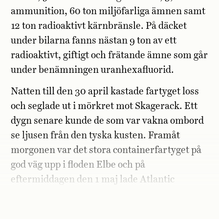
ammunition, 60 ton miljöfarliga ämnen samt
12 ton radioaktivt kärnbränsle. På däcket
under bilarna fanns nästan 9 ton av ett
radioaktivt, giftigt och frätande ämne som går
under benämningen uranhexafluorid.
Natten till den 30 april kastade fartyget loss
och seglade ut i mörkret mot Skagerack. Ett
dygn senare kunde de som var vakna ombord
se ljusen från den tyska kusten. Framåt
morgonen var det stora containerfartyget på
god väg upp i floden Elbe och på
eftermiddagen den 1 maj lade Atlantic
Cartier till vid O’Swaldkai i Hamburgs
mäktiga hamnområde.