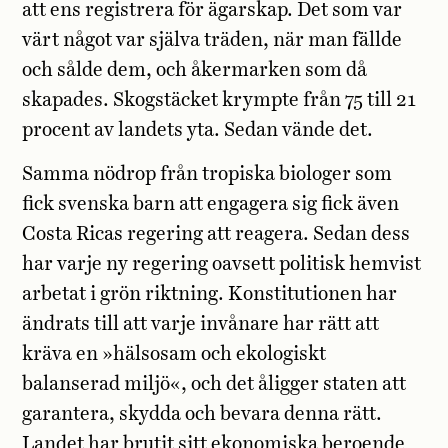
att ens registrera för ägarskap. Det som var
värt något var själva träden, när man fällde
och sålde dem, och åkermarken som då
skapades. Skogstäcket krympte från 75 till 21
procent av landets yta. Sedan vände det.
Samma nödrop från tropiska biologer som
fick svenska barn att engagera sig fick även
Costa Ricas regering att reagera. Sedan dess
har varje ny regering oavsett politisk hemvist
arbetat i grön riktning. Konstitutionen har
ändrats till att varje invånare har rätt att
kräva en »hälsosam och ekologiskt
balanserad miljö«, och det åligger staten att
garantera, skydda och bevara denna rätt.
Landet har brutit sitt ekonomiska beroende