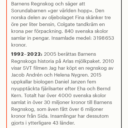
Barnens Regnskog och säger att
Sorundabarnen »ger världen hopp«. Den
norska delen av oljebolaget Fina skänker tre
öre per liter bensin, Colgate tandkräm en
krona per förpackning. 840 svenska skolor
samlar in pengar. Insamlade medel: 3 198 653
kronor.
2005 berättas Barnens
1992–2022:
Regnskogs historia på Arlas mjölkpaket. 2010
visar SVT filmen Jag har köpt en regnskog av
Jacob Andrén och Helena Nygren. 2015
uppkallar biologen Daniel Janzen fem
nyupptäckta fjärilsarter efter Eha och Bernd
Kern. Totalt har över 4 000 svenska skolor
samlat in över 30 miljoner kronor till Barnens
Regnskog, som även fått över 6 miljoner
kronor från Sida. Insamlingar har dessutom
gjorts i ytterligare 43 länder.