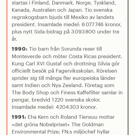
startas i Finland, Danmark, Norge, Tyskland,
Kanada, Australien och Japan. Tio svenska
regnskogsbarn bjuds till Mexiko av landets
president. Insamlade medel: 6 077 746 kronor,
plus nytt Sida-bidrag på 3 093 800 under tre
år.
Tio barn från Sorunda reser till
1990:
Monteverde och möter Costa Ricas president.
Kung Carl XVI Gustaf och drottning Silvia gör
officiellt besök på Fagerviksskolan. Rörelsen
sprider sig till många fler europeiska länder
samt Indien och Nya Zeeland. Företag som
The Body Shop och Finess Kaffefilter samlar in
pengar, bredvid 1 220 svenska skolor.
Insamlade medel: 4 204 303 kronor.
Eha Kern och Roland Tiensuu mottar
1991:
»det gröna Nobelpriset« The Goldman
Environmental Prize; FN:s miljöchef hyllar