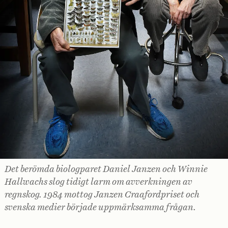
Det berömda biologparet Daniel Janzen och ­Winnie
Hallwachs slog tidigt larm om avverkningen av
regnskog. 1984 mottog Janzen Craafordpriset och
svenska medier började uppmärksamma frågan.