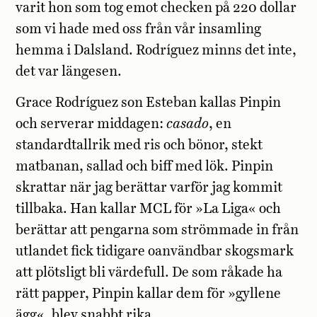
varit hon som tog emot checken på 220 dollar
som vi hade med oss från vår insamling
hemma i Dalsland. Rodríguez minns det inte,
det var längesen.
Grace Rodríguez son Esteban kallas Pinpin
och serverar middagen:
casado
, en
standardtallrik med ris och bönor, stekt
matbanan, sallad och biff med lök. Pinpin
skrattar när jag berättar varför jag kommit
tillbaka. Han kallar MCL för »La Liga« och
berättar att pengarna som strömmade in från
utlandet fick tidigare oanvändbar skogsmark
att plötsligt bli värdefull. De som råkade ha
rätt papper, Pinpin kallar dem för »gyllene
ägg«, blev snabbt rika.