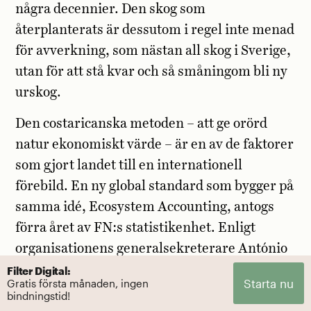
några decennier. Den skog som
återplanterats är dessutom i regel inte menad
för avverkning, som nästan all skog i Sverige,
utan för att stå kvar och så småningom bli ny
urskog.
Den costaricanska metoden – att ge orörd
natur ekonomiskt värde – är en av de faktorer
som gjort landet till en internationell
förebild. En ny global standard som bygger på
samma idé, Ecosystem Accounting, antogs
förra året av FN:s statistikenhet. Enligt
organisationens generalsekreterare António
Guterres gör mätmetoden att huvudlös
Filter Digital:
Starta nu
Gratis första månaden, ingen
miljöförstöring inte längre kan presenteras
bindningstid!