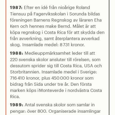
Efter en idé från nioårige Roland
1987:
Tiensuu på Fagerviksskolan i Sorunda bildas
föreningen Barnens Regnskog av läraren Eha
Kern och hennes make Bernd. Målet är att
köpa regnskog i Costa Rica för att skydda den
från avverkning, samt återplantera avverkad
skog. Insamlade medel: 8 731 kronor.
Medieuppmärksamhet leder till att
1988:
220 svenska skolor ansluter till rörelsen, som
dessutom sprider sig till Costa Rica, USA och
Storbritannien. Insamlade medel i Sverige:
716 410 kronor, plus 450 000 kronor som
bidrag från Sida under tre år. Den första
marken köps i Monteverde i nordvästra Costa
Rica.
Antal svenska skolor som samlar in
1989:
pengar: över 800. Organiserade insamlingar