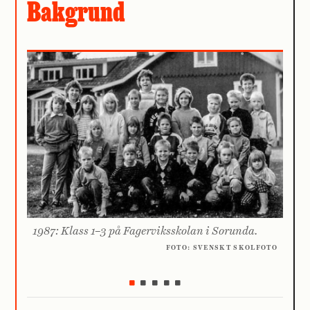
Bakgrund
1987: Klass 1–3 på Fagerviksskolan i Sorunda.
1988
dele
FOTO: SVENSKT SKOLFOTO