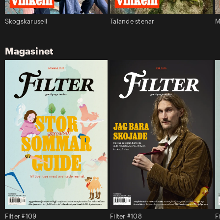
Skogskarusell
Talande stenar
M
Magasinet
Filter #109
Filter #108
F