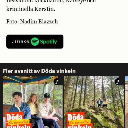
Dessutom: klickflation, Katseye och
kriminella Kerstin.
Foto: Nadim Elazzeh
Fler avsnitt av Döda vinkeln