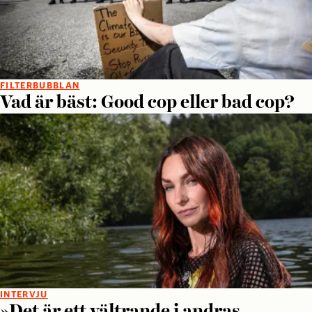
FILTERBUBBLAN
Vad är bäst: Good cop eller bad cop?
INTERVJU
»Det är ett vältrande i andras