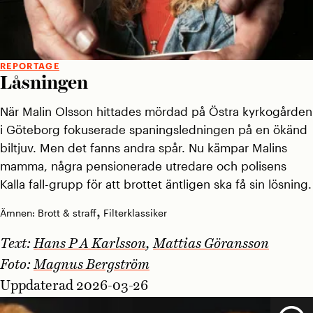
REPORTAGE
Låsningen
När Malin Olsson hittades mördad på Östra kyrkogården
i Göteborg fokuserade spaningsledningen på en ökänd
biltjuv. Men det fanns andra spår. Nu kämpar Malins
mamma, några pensionerade utredare och polisens
Kalla fall-grupp för att brottet äntligen ska få sin lösning.
,
Ämnen:
Brott & straff
Filterklassiker
Text:
Hans P A Karlsson
,
Mattias Göransson
Foto:
Magnus Bergström
Uppdaterad 2026-03-26