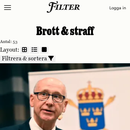
Skip
Logga in
to
content
Brott & straff
Antal:
53
Layout:
Filtrera & sortera