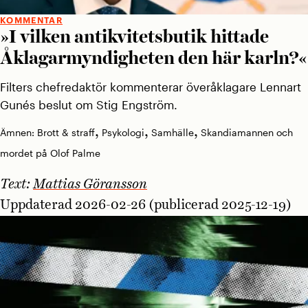
KOMMENTAR
»I vilken antikvitets­butik hittade
Åklagar­myndigheten den här karln?«
Filters chefredaktör kommenterar överåklagare Lennart
Gunés beslut om Stig Engström.
,
,
,
Ämnen:
Brott & straff
Psykologi
Samhälle
Skandiamannen och
mordet på Olof Palme
Text:
Mattias Göransson
Uppdaterad 2026-02-26 (publicerad 2025-12-19)