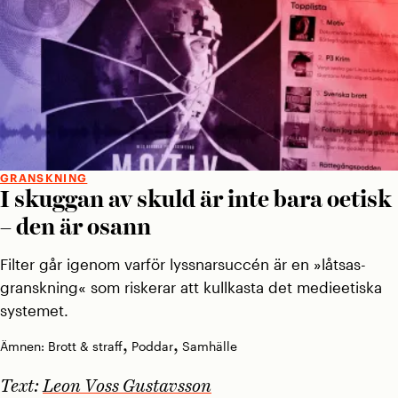
GRANSKNING
I skuggan av skuld är inte bara oetisk
– den är osann
Filter går igenom varför lyssnarsuccén är en »låtsas­
granskning« som riskerar att kullkasta det medieetiska
systemet.
,
,
Ämnen:
Brott & straff
Poddar
Samhälle
Text:
Leon Voss Gustavsson