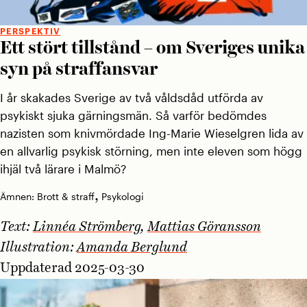
PERSPEKTIV
Ett stört tillstånd – om Sveriges unika
syn på straffansvar
I år skakades Sverige av två våldsdåd utförda av
psykiskt sjuka gärningsmän. Så varför bedömdes
nazisten som knivmördade Ing-Marie Wieselgren lida av
en allvarlig psykisk störning, men inte eleven som högg
ihjäl två lärare i Malmö?
,
Ämnen:
Brott & straff
Psykologi
Text:
Linnéa Strömberg
,
Mattias Göransson
Illustration:
Amanda Berglund
Uppdaterad 2025-03-30