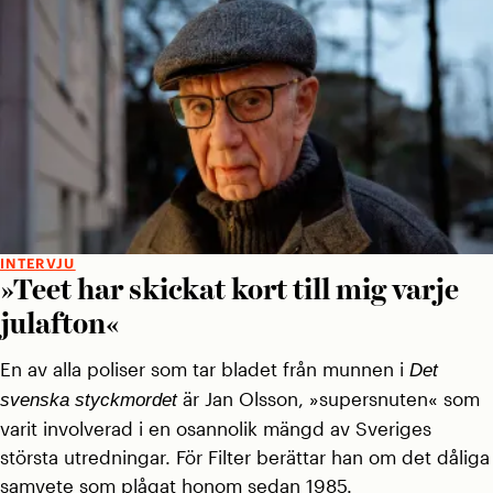
INTERVJU
»Teet har skickat kort till mig varje
julafton«
En av alla poliser som tar bladet från munnen i
Det
är Jan Olsson, »supersnuten« som
svenska styckmordet
varit involverad i en osannolik mängd av Sveriges
största utredningar. För Filter berättar han om det dåliga
samvete som plågat honom sedan 1985.