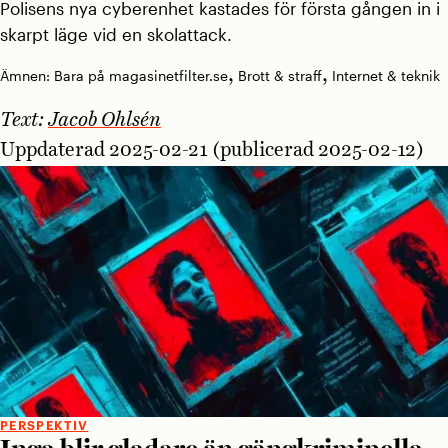
Polisens nya cyberenhet kastades för första gången in i
skarpt läge vid en skolattack.
,
,
Ämnen:
Bara på magasinetfilter.se
Brott & straff
Internet & teknik
Text:
Jacob Ohlsén
Uppdaterad 2025-02-21 (publicerad 2025-02-12)
PERSPEKTIV