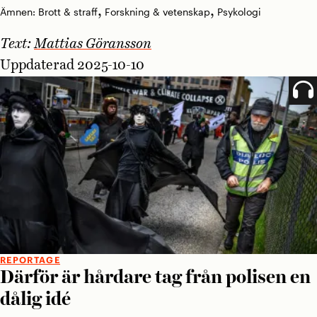
,
,
Ämnen:
Brott & straff
Forskning & vetenskap
Psykologi
Text:
Mattias Göransson
Uppdaterad 2025-10-10
REPORTAGE
Därför är hårdare tag från polisen en
dålig idé