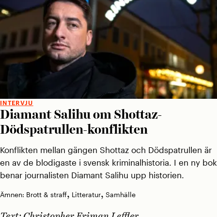
INTERVJU
Diamant Salihu om Shottaz-
Dödspatrullen-konflikten
Konflikten mellan gängen Shottaz och Dödspatrullen är
en av de blodigaste i svensk kriminalhistoria. I en ny bok
benar ­journalisten Diamant Salihu upp historien.
,
,
Ämnen:
Brott & straff
Litteratur
Samhälle
Text:
Christopher Friman Leffler