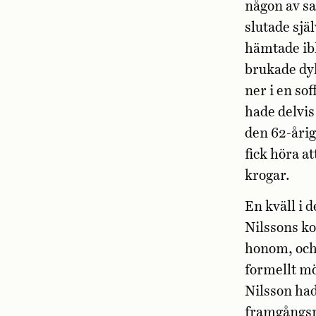
någon av sa
slutade sj
hämtade ibl
brukade dyk
ner i en so
hade delvis
den 62-årig
fick höra a
krogar.
En kväll i
Nilssons ko
honom, och 
formellt mö
Nilsson had
framgångsri