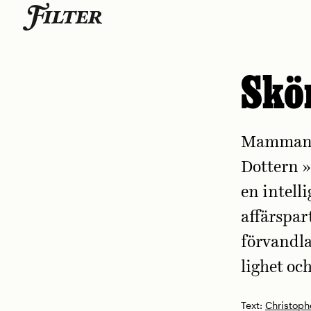
Skip
to
content
Skö
Mamman dr
Dottern »
en ­intell
affärs­pa
­förvandla
lighet oc
Text:
Christoph