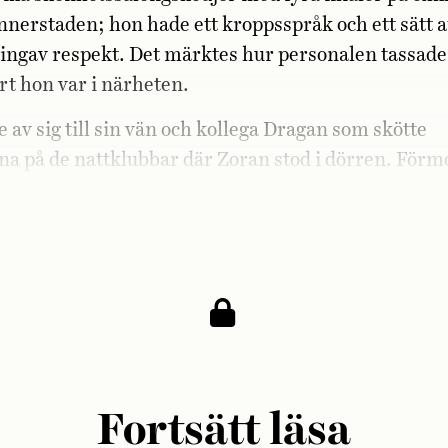
innerstaden; hon hade ett kroppsspråk och ett sätt a
 ingav respekt. Det märktes hur personalen tassad
rt hon var i närheten.
 av sig till sin vän och kollega Dragan som skötte
a på de nattklubbar där Zoran stod i dörren. Förm
ville Barbro ha hjälp med att frakta dagskassorna ti
gtvis med att bromsa småstölder inne på salongerna
Fortsätt läsa