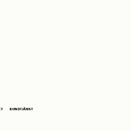
KT
KUNDTJÄNST