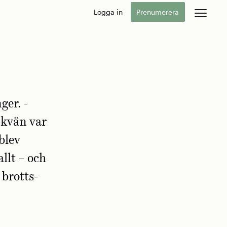
Logga in
Prenumerera
ger. ­
ojkvän var
 blev
llt – och
brotts­­