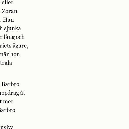
 eller
. Zoran
n. Han
ch sjunka
er lång och
riets ägare,
 när hon
trala
å Barbro
uppdrag åt
tt mer
Barbro
lusiva