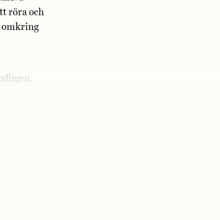
tt röra och
e omkring
odligen,
ll banken,
.