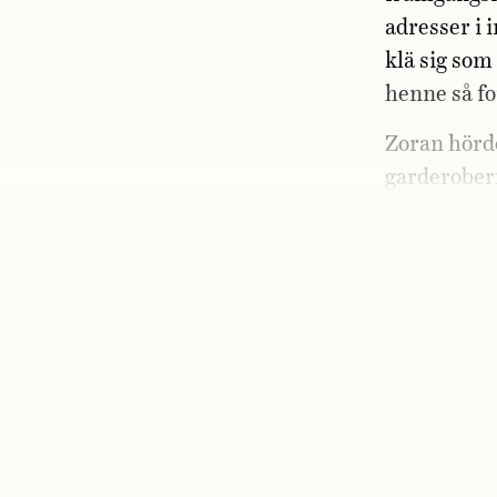
adresser i 
klä sig som
henne så fo
Zoran hörde
garderobern
tänkte de, 
eller möjli