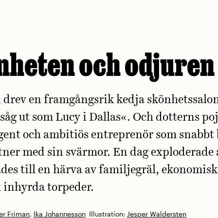
nheten och odjuren
ev en ­framgångsrik ­kedja ­skönhetssalon
såg ut som Lucy i ­Dallas«. Och ­dotterns ­p
igent och ­ambitiös ­entre­prenör som snabbt
rtner med sin svärmor. En dag exploderade a
des till en härva av ­familjegräl, ­ekonomisk 
h inhyrda torpeder.
er Friman
,
Ika Johannesson
Illustration:
Jesper Waldersten