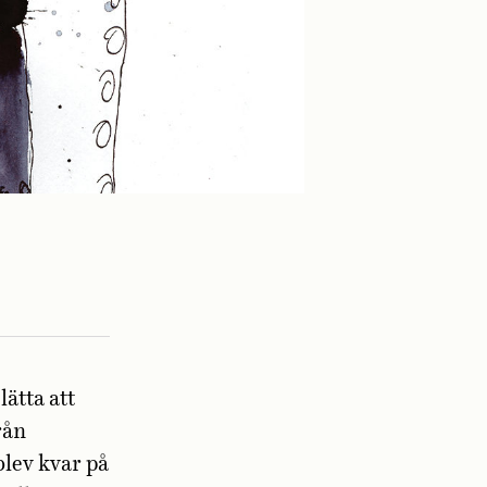
ätta att
rån
blev kvar på