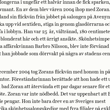
longerna i ungefär ett halvår innan de fick sparken,
älvmant. En av dem blev våren 2004 ihop med Zoran
and sin flickvän från jobbet på salongen på Aveny
a upp vid sextiden, stiga in genom glasdörrarna o
ffa i lobbyn. Han var 25 år, vältränad, 180 centimet
 blonderat hår och ett ärrigt ansikte. Skönhetsimpe
a affärskvinnan Barbro Nilsson, blev inte förvånad
tt han jobbade som dörrvakt på några av stadens cen
 december 2004 tog Zorans flickvän med honom in p
ntor. Föreståndarinnan berättade att hon hade ett 
bad Zoran att återvända ett par dagar senare för e
te. Zoran var inte nödbedd. Det var uppenbart att 
e pengar. Hon inte bara drev en av Sveriges mest
ka skönhetssalongskedjor med fyra filialer på exk