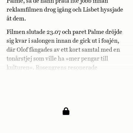
Palme, så de hann prata lite jobb innan
reklamfilmen drog igång och Lisbet hyssjade
åt dem.
Filmen slutade 23.07 och paret Palme dröjde
sig kvar i salongen innan de gick ut i foajén,
där Olof fångades av ett kort samtal med en
tonårstjej som ville ha »mer pengar till
kulturen«. Rosengrens resonerade
sinsemellan om att erbjuda Lisbet och Olof
skjuts hem, men avstod från att fråga.