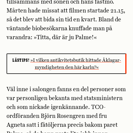
tillsammans med sonen och hans fästmö.
Mårten hade missat att filmen startade 21.15,
så det blev att bida sin tid en kvart. Bland de
väntande biobesökarna knuffade man på
varandra: »Titta, där är ju Palme!«
LÄSTIPS!
»I vilken antikvitets­butik hittade Åklagar­
myndigheten den här karln?«
Väl inne i salongen fanns en del personer som
var personligen bekanta med statsministern
och som nickade igenkännande. TCO-
ordföranden Björn Rosengren med fru
Agneta satt i fåtöljerna precis bakom paret