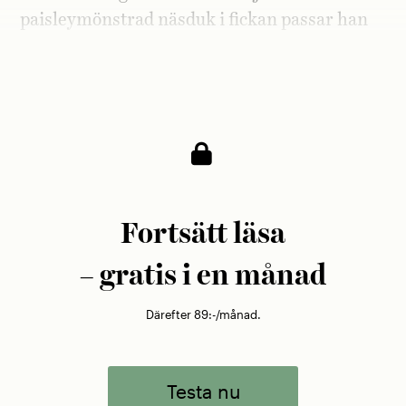
paisleymönstrad näsduk i fickan passar han
väl in i sammanhanget. Med sin mjuka
norrländska anlägger han en beklagande ton.
Fortsätt läsa
– gratis i en månad
Därefter 89:-/månad.
Testa nu