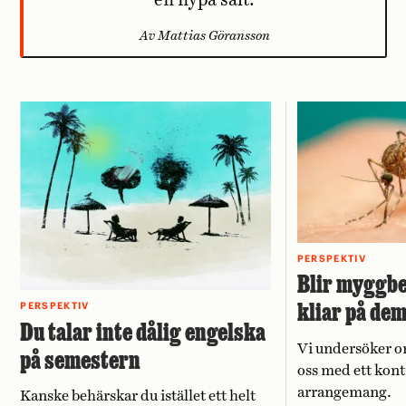
en nypa salt.
Av Mattias Göransson
PERSPEKTIV
Blir myggbe
kliar på de
PERSPEKTIV
Du talar inte dålig engelska
Vi undersöker o
på semestern
oss med ett kont
arrangemang.
Kanske behärskar du istället ett helt