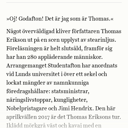
»
Oj! Godafton! Det är jag som är Thomas.«
Något överväldigad kliver författaren Thomas
Erikson ut på en scen upplyst av stearinljus.
Föreläsningen är helt slutsåld, framför sig
har han 280 applåderande människor.
Arrangemanget Studentafton har anordnats
vid Lunds universitet i över ett sekel och
lockat mängder av namnkunniga
föredragshållare: statsministrar,
näringslivstoppar, kungligheter,
Nobelpristagare och Jimi Hendrix. Den här
aprilkvällen 2017 är det Thomas Eriksons tur.
Iklädd mörkgrå väst och kavaj med en