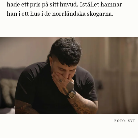
hade ett pris på sitt huvud. Istället hamnar
han i ett hus i de norrländska skogarna.
FOTO: SVT