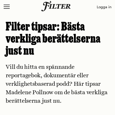
Skip
Logga in
to
content
Filter tipsar: Bästa
verkliga berättelserna
just nu
Vill du hitta en spännande
reportagebok, dokumentär eller
verklighetsbaserad podd? Här tipsar
Madelene Pollnow om de bästa verkliga
berättelserna just nu.