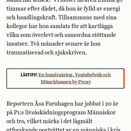
sådan här attack? Vi möter läraren Emma 48
timmar efter dådet, då hon är fylld av energi
och handlingskraft. Tillsammans med sina
kollegor har hon samlats för att kartlägga
vilka som överlevt och samordna stöttande
insatser. Två månader senare är hon
traumatiserad och sjukskriven.
LÄSTIPS!
En hundraåring, Youtubebråk och
Münchhausen by Proxy
Reportern Åsa Furuhagen har jobbat i 20 år
på P1:s livsåskådningsprogram Människor
och tro, vilket märks i det lågmält
utforskande porträttet av en människa i kris.