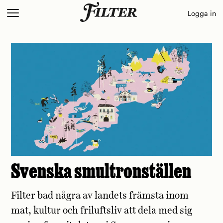
Skip
Logga in
to
content
Svenska smultronställen
Filter bad några av landets främsta inom
mat, kultur och friluftsliv att dela med sig