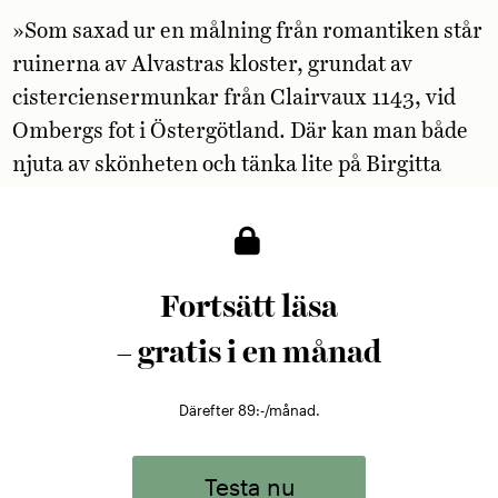
»Som saxad ur en målning från romantiken står
ruinerna av Alvastras kloster, grundat av
cisterciensermunkar från Clairvaux 1143, vid
Ombergs fot i Östergötland. Där kan man både
njuta av skönheten och tänka lite på Birgitta
Birgersdotter, mer känd under sitt postuma
artistnamn Heliga Birgitta, som bodde i
anslutning till klostret och fick sina första
himmelska uppenbarelser där. Eller så var det
Fortsätt läsa
kanske vakendrömmar hon hade, vem vet.
– gratis i en månad
Alldeles ljuvliga är åtminstone klosterresterna
att vandra runt bland.«
Därefter 89:-/månad.
Testa nu