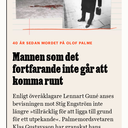
40 ÅR SEDAN MORDET PÅ OLOF PALME
Mannen som det
fortfarande inte går att
komma runt
Enligt överåklagare Lennart Guné anses
bevisningen mot Stig Engström inte
längre »tillräcklig för att ligga till grund
för ett utpekande«. Palmemordsvetaren
Klas Gustavsson har granskat hans