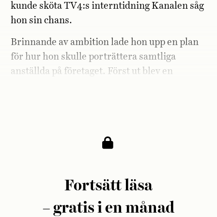
kunde sköta TV4:s interntidning Kanalen såg
hon sin chans.
Brinnande av ambition lade hon upp en plan
för hur hon skulle porträttera samtliga
anställda på företaget. Först ut blev en
nyanställd man på sportredaktionen vid
namn Patrick Ekwall.
Fortsätt läsa
– gratis i en månad