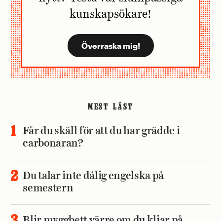
kunskapsökare!
MEST LÄST
Får du skäll för att du har grädde i
carbonaran?
Du talar inte dålig engelska på
semestern
Blir myggbett värre om du kliar på