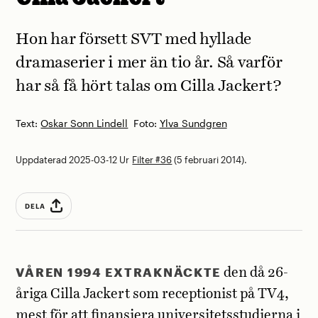
Hon har försett SVT med hyllade
dramaserier i mer än tio år. Så varför
har så få hört talas om Cilla Jackert?
Text:
Oskar Sonn Lindell
Foto:
Ylva Sundgren
Uppdaterad 2025-03-12
Ur
Filter #36
(5 februari 2014).
DELA
VÅREN 1994 EXTRAKNÄCKTE
den då 26-
åriga Cilla Jackert som receptionis
t på TV4,
mest för att finansiera universitetsstudierna i