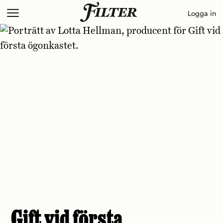
Skip
Logga in
to
content
Gift vid första