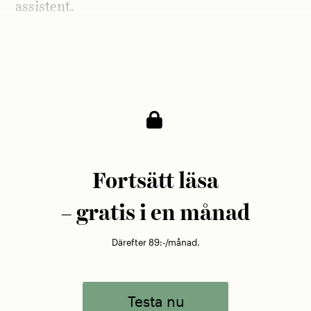
assistent.
Vad gör familjen Kellerstam så bra på
material?
Fortsätt läsa
– gratis i en månad
Därefter 89:-/månad.
Testa nu