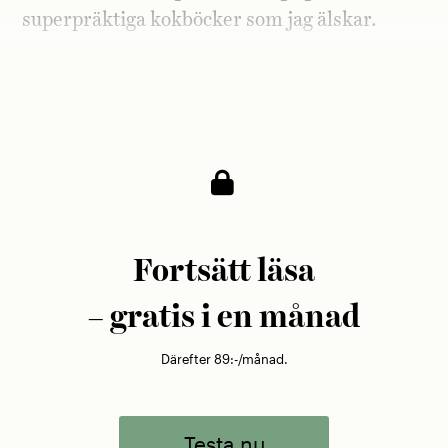
superpräktiga kokböcker som jag älskar.
Nu ger du ut en egen kokbok. Är den
likadan?
Fortsätt läsa
– gratis i en månad
Därefter 89:-/månad.
Testa nu