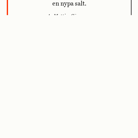
en nypa salt.
Av Mattias Göransson
PERSPEKTIV
Blir myggbe
kliar på de
PERSPEKTIV
Du talar inte dålig engelska
Vi undersöker o
på semestern
oss med ett kont
arrangemang.