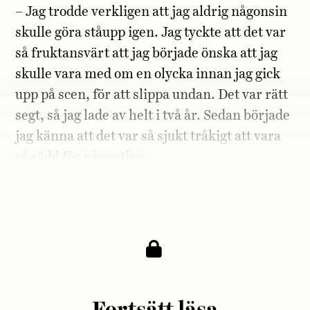
– Jag trodde verkligen att jag aldrig någonsin
skulle göra ståupp igen. Jag tyckte att det var
så fruktansvärt att jag började önska att jag
skulle vara med om en olycka innan jag gick
upp på scen, för att slippa undan. Det var rätt
segt, så jag lade av helt i två år. Sedan började
jag känna att det var så sjukt tråkigt att vara
så rädd för någonting.
Vad var du rädd för?