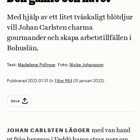
Med hjälp av ett litet tvåskaligt blötdjur
vill Johan Carlsten charma
gourmander och skapa arbetstillfällen i
Bohuslän.
Text:
Madelene Pollnow
Foto:
Nicke Johansson
Publicerad 2022-01-31
Ur
Filter #84
(31 januari 2022).
DELA
JOHAN CARLSTEN LÄGGER
med van hand
ut från bryggan i Veddö hamn strax norr om