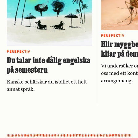
PERSPEKTIV
Blir myggbe
kliar på de
PERSPEKTIV
Du talar inte dålig engelska
Vi undersöker o
på semestern
oss med ett kont
arrangemang.
Kanske behärskar du istället ett helt
annat språk.