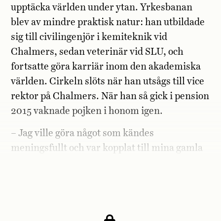
upptäcka världen under ytan. Yrkesbanan
blev av mindre praktisk natur: han utbildade
sig till civilingenjör i kemiteknik vid
Chalmers, sedan veterinär vid SLU, och
fortsatte göra karriär inom den akademiska
världen. Cirkeln slöts när han utsågs till vice
rektor på Chalmers. När han så gick i pension
2015 vaknade pojken i honom igen.
– Jag ville göra något som kändes
meningsfullt och var kopplat till mina gamla
drömmar om havet. Sedan har jag alltid
älskat att äta ostron.