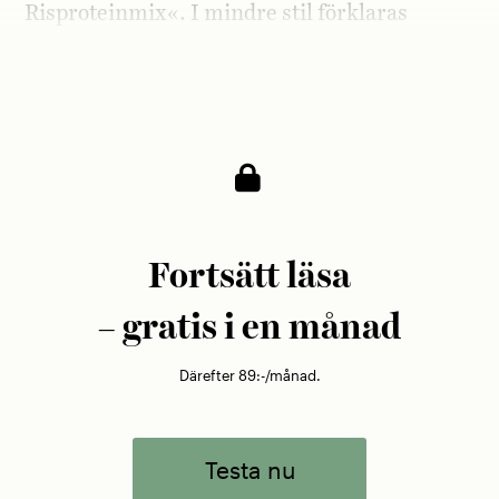
Risproteinmix«. I mindre stil förklaras
användningsområdet: »
Superboost for you.
Till
power food
, smoothies och
energibars
.«
Fortsätt läsa
– gratis i en månad
Därefter 89:-/månad.
Testa nu