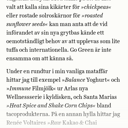
valt att kalla sina kikärter för
»chickpeas«
eller rostade solroskärnor för
»roasted
sunflower seeds«
kan man anta att de vid
införandet av sin nya grytbas kände ett
oemotståndligt behov av att upplevas som lite
tuffa och internationella. Go Green är inte
ensamma om att känna så.
Under en rundtur i min vanliga mataffär
hittar jag till exempel »
Balance
Yoghurt« och
»
Immune
Filmjölk« ur Arlas nya
Wellnessserie i kyldisken, och Santa Marias
»Heat Spice and Shake Corn Chips«
bland
tacoprodukterna. På en annan hylla hittar jag
Renée Voltaires
»Raw
Kakao & Chai