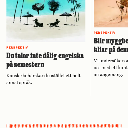
PERSPEKTIV
Blir myggbe
kliar på de
PERSPEKTIV
Du talar inte dålig engelska
Vi undersöker o
på semestern
oss med ett kont
arrangemang.
Kanske behärskar du istället ett helt
annat språk.