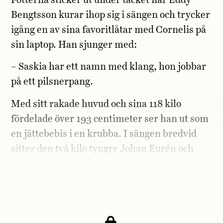
Fötterna sticker ut under täcket när Eddy
Bengtsson kurar ihop sig i sängen och trycker
igång en av sina favoritlåtar med Cornelis på
sin laptop. Han sjunger med:
– Saskia har ett namn med klang, hon jobbar
på ett pilsnerpang.
Med sitt rakade huvud och sina 118 kilo
fördelade över 193 centimeter ser han ut som
en jättebebis i en krubba. I sängen bredvid
sitter den två kilo tyngre Johan Eurén och
äter jordnötssmör med sked direkt ur
burken.