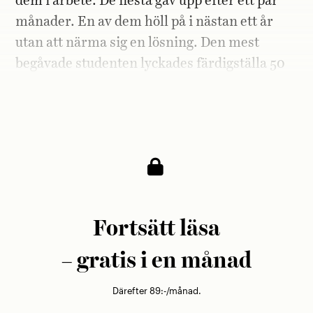
dem i arbete. De flesta gav upp efter ett par
månader. En av dem höll på i nästan ett år
utan att närma sig en lösning. Den mest
begåvade studenten lyckades färdigställa 50
procent av programmet på sex månader.
Sedan tog det stopp.
Fortsätt läsa
– gratis i en månad
Därefter 89:-/månad.