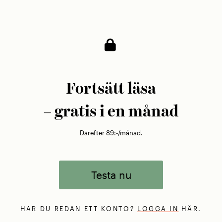
äpplen i tolv olika kulörer.
Fortsätt läsa
– gratis i en månad
Därefter 89:-/månad.
Testa nu
HAR DU REDAN ETT KONTO?
LOGGA IN
HÄR.