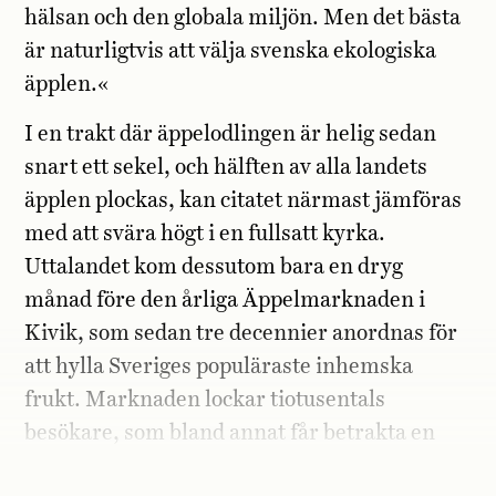
hälsan och den globala miljön. Men det bästa
är naturligtvis att välja svenska ekologiska
äpplen.«
I en trakt där äppelodlingen är helig sedan
snart ett sekel, och hälften av alla landets
äpplen plockas, kan citatet närmast jämföras
med att svära högt i en fullsatt kyrka.
Uttalandet kom dessutom bara en dryg
månad före den årliga Äppelmarknaden i
Kivik, som sedan tre decennier anordnas för
att hylla Sveriges populäraste inhemska
frukt. Marknaden lockar tiotusentals
besökare, som bland annat får betrakta en
gigantiska tavla gjord av närmare 35 000