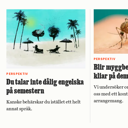
PERSPEKTIV
Blir myggbe
kliar på de
PERSPEKTIV
Du talar inte dålig engelska
Vi undersöker o
på semestern
oss med ett kont
arrangemang.
Kanske behärskar du istället ett helt
annat språk.