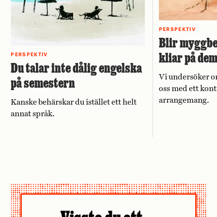
PERSPEKTIV
Blir myggbe
kliar på de
PERSPEKTIV
Du talar inte dålig engelska
Vi undersöker o
på semestern
oss med ett kont
arrangemang.
Kanske behärskar du istället ett helt
annat språk.