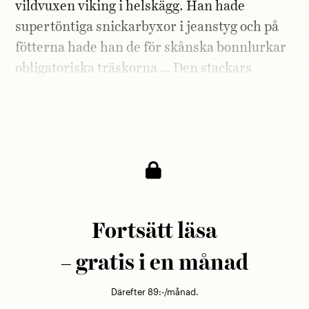
vildvuxen viking i helskägg. Han hade
supertöntiga snickarbyxor i jeanstyg och på
fötterna hade han de för skånska bonnlurkar
obligatoriska träskorna … Den stackars
mannen fick ingen kredd alls av oss snoriga
tonåringar.«
Fortsätt läsa
– gratis i en månad
Därefter 89:-/månad.