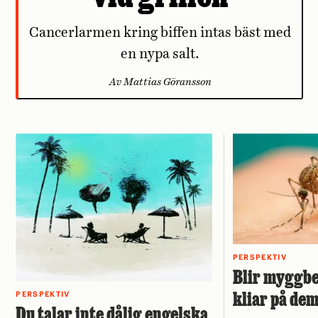
Cancerlarmen kring biffen intas bäst med
en nypa salt.
Av Mattias Göransson
PERSPEKTIV
Blir myggbe
kliar på de
PERSPEKTIV
Du talar inte dålig engelska