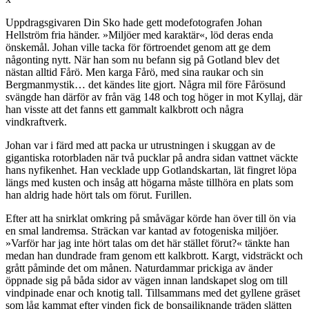
Uppdragsgivaren Din Sko hade gett modefotografen Johan
Hellström fria händer. »Miljöer med karaktär«, löd deras enda
önskemål. Johan ville tacka för förtroendet genom att ge dem
någonting nytt. När han som nu befann sig på Gotland blev det
nästan alltid Fårö. Men karga Fårö, med sina raukar och sin
Bergmanmystik… det kändes lite gjort. Några mil före Fårösund
svängde han därför av från väg 148 och tog höger in mot Kyllaj, där
han visste att det fanns ett gammalt kalkbrott och några
vindkraftverk.
Johan var i färd med att packa ur utrustningen i skuggan av de
gigantiska rotorbladen när två pucklar på andra sidan vattnet väckte
hans nyfikenhet. Han vecklade upp Gotlandskartan, lät fingret löpa
längs med kusten och insåg att högarna måste tillhöra en plats som
han aldrig hade hört tals om förut. Furillen.
Efter att ha snirklat omkring på småvägar körde han över till ön via
en smal landremsa. Sträckan var kantad av fotogeniska miljöer.
»Varför har jag inte hört talas om det här stället förut?« tänkte han
medan han dundrade fram genom ett kalkbrott. Kargt, vidsträckt och
grått påminde det om månen. Naturdammar prickiga av änder
öppnade sig på båda sidor av vägen innan landskapet slog om till
vindpinade enar och knotig tall. Tillsammans med det gyllene gräset
som låg kammat efter vinden fick de bonsailiknande träden slätten