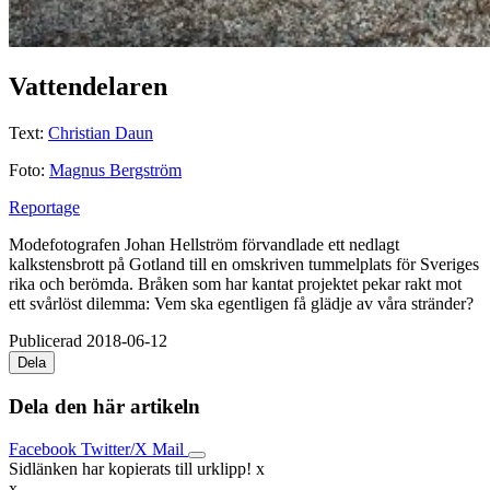
Vattendelaren
Text:
Christian Daun
Foto:
Magnus Bergström
Reportage
Modefotografen Johan Hellström f­örvandlade ett nedlagt
kalkstensbrott på Gotland till en omskriven tummelplats för Sveriges
rika och berömda. B­råken som har kantat projektet p­ekar rakt mot
ett svårlöst dilemma: Vem ska egentligen få glädje av våra stränder?
Publicerad 2018-06-12
Dela
Dela den här artikeln
Facebook
Twitter/X
Mail
Sidlänken har kopierats till urklipp!
x
x