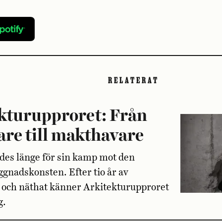
RELATERAT
ktur­upproret: Från
are till makthavare
ades länge för sin kamp mot den
gnadskonsten. Efter tio år av
g och näthat känner Arkitekturupproret
g.