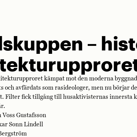
skuppen – his
itekturupprore
Arkitekturupproret kämpat mot den moderna byggna
ats och avfärdats som rasideologer, men nu börjar d
t. Filter fick tillgång till husaktivisternas innersta 
är
.
n Voss Gustafsson
kar Sonn Lindell
Bergström