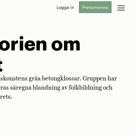
Logga in
Prenumerera
torien om
t
dskonstens gråa betongklossar. Gruppen har
eras säregna blandning av folkbildning och
krets.