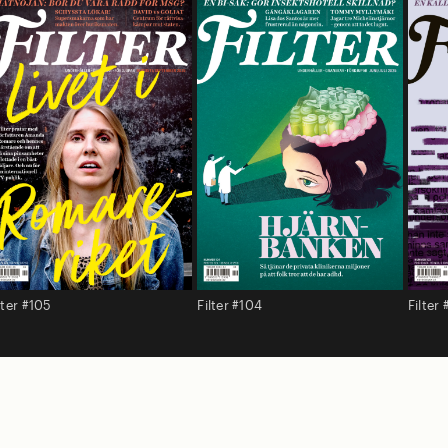
lter #105
Filter #104
Filter