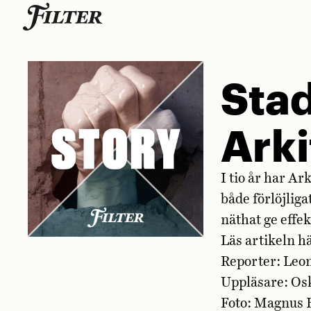
Skip
to
content
Stad
Ark
I tio år har 
både förlöjlig
näthat ge effek
Läs artikeln
h
Reporter: Leo
Uppläsare: Os
Foto: Magnus 