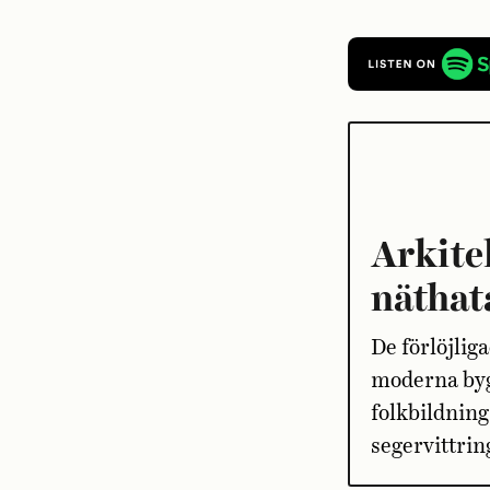
Arkite
näthat
De förlöjlig
moderna byg
folkbildnin
segervittrin