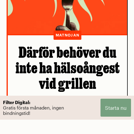
MATNOJAN
Därför behöver du
inte ha hälsoångest
vid grillen
Cancerlarmen kring biffen intas bäst med
Filter Digital:
Starta nu
Gratis första månaden, ingen
en nypa salt.
bindningstid!
Av Mattias Göransson