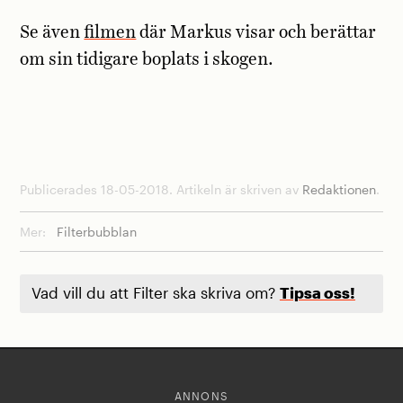
Se även
filmen
där Markus visar och berättar
om sin tidigare boplats i skogen.
Publicerades 18-05-2018. Artikeln är skriven av
Redaktionen
.
Mer:
Filterbubblan
Vad vill du att Filter ska skriva om?
Tipsa oss!
ANNONS