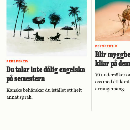
PERSPEKTIV
Blir myggbe
kliar på de
PERSPEKTIV
Du talar inte dålig engelska
Vi undersöker o
på semestern
oss med ett kont
arrangemang.
Kanske behärskar du istället ett helt
annat språk.