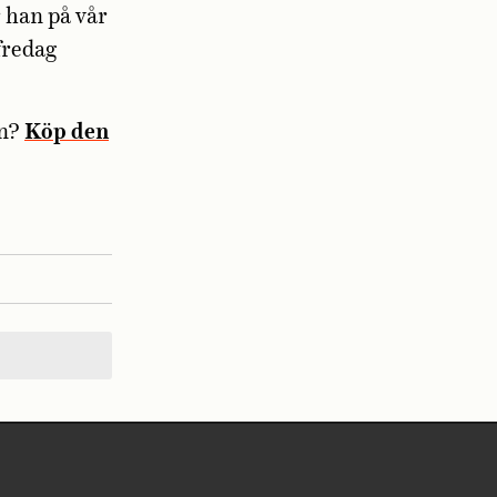
 han på vår
fredag
en?
Köp den