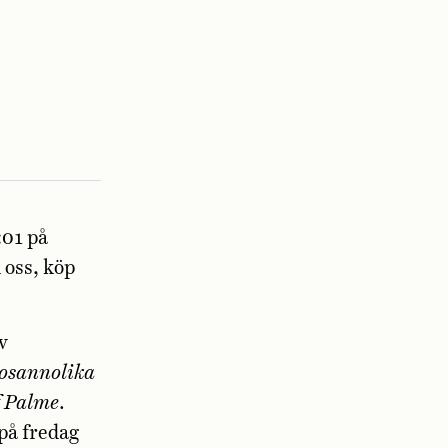
:01 på
 oss, köp
v
osannolika
f Palme
.
på fredag