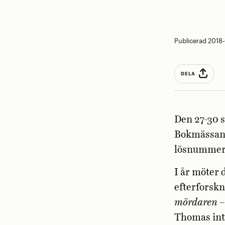
Publicerad 2018
DELA
Den 27-30 s
Bokmässan i
lösnummer 
I år möter 
efterforskn
mördaren –
Thomas inte