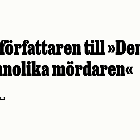
författaren till »De
nnolika mördaren«
nen