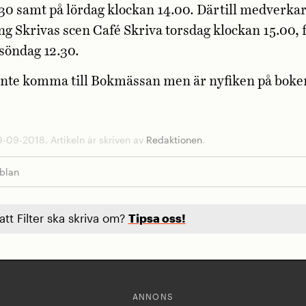
30 samt på lördag klockan 14.00. Därtill medverkar
ng Skrivas scen Café Skriva torsdag klockan 15.00, 
söndag 12.30.
inte komma till Bokmässan men är nyfiken på bok
-09-2018. Artikeln är skriven av
Redaktionen
.
bblan
 att Filter ska skriva om?
Tipsa oss!
ANNONS