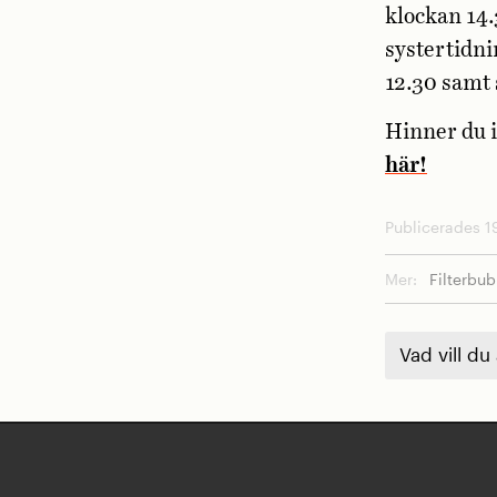
klockan 14.
systertidni
12.30 samt 
Hinner du 
här!
Publicerades 19
Mer:
Filterbu
Vad vill du