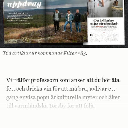
Två artiklar ur kommande Filter #83.
Vi träffar professorn som anser att du bör äta
fett och dricka vin för att må bra, avlivar ett
gäng envisa populärkulturella myter och åker
till värmländska Torsby för att följa
Saudiarabiens osannolika vinter-OS-
satsning.