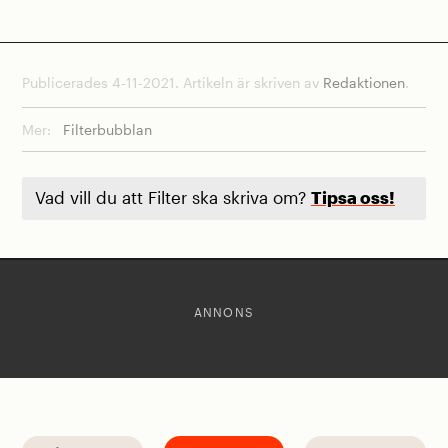
Publicerades 4-11-2021. Artikeln är skriven av
Redaktionen
.
Mer:
Filterbubblan
Vad vill du att Filter ska skriva om?
Tipsa oss!
ANNONS