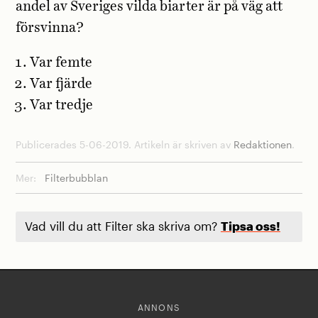
andel av Sveriges vilda biarter är på väg att
försvinna?
Var femte
Var fjärde
Var tredje
Publicerades 5-06-2019. Artikeln är skriven av
Redaktionen
.
Mer:
Filterbubblan
Vad vill du att Filter ska skriva om?
Tipsa oss!
ANNONS