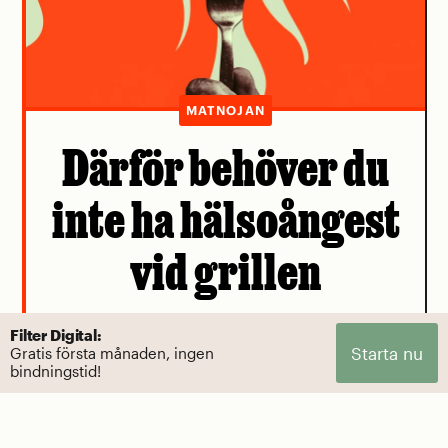
MATNOJAN
Därför behöver du
inte ha hälsoångest
vid grillen
Cancerlarmen kring biffen intas bäst med
Filter Digital:
Starta nu
Gratis första månaden, ingen
en nypa salt.
bindningstid!
Av Mattias Göransson