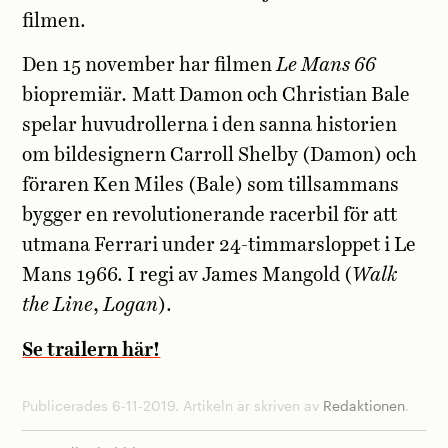
filmen.
Den 15 november har filmen
Le Mans 66
biopremiär
.
Matt Damon och Christian Bale
spelar huvudrollerna i den sanna historien
om bildesignern Carroll Shelby (Damon) och
föraren Ken Miles (Bale) som tillsammans
bygger en revolutionerande racerbil för att
utmana Ferrari under 24-timmarsloppet i Le
Mans 1966. I regi av James Mangold (
Walk
the Line
,
Logan
).
Se trailern här!
Publicerades 6-11-2019. Artikeln är skriven av
Redaktionen
.