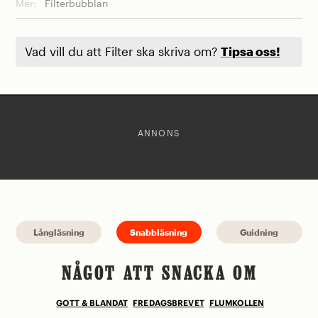
Mer:
Filterbubblan
Vad vill du att Filter ska skriva om?
Tipsa oss!
ANNONS
Långläsning
Snabbläsning
Guidning
NÅGOT ATT SNACKA OM
GOTT & BLANDAT
FREDAGSBREVET
FLUMKOLLEN