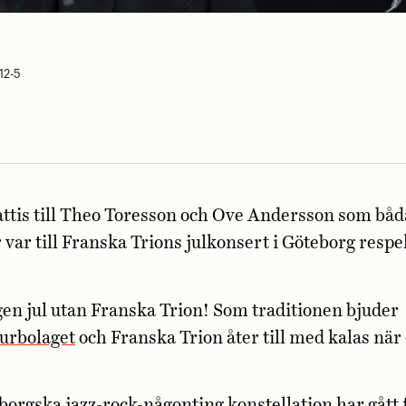
12-5
attis till Theo Toresson och Ove Andersson som båd
er var till Franska Trions julkonsert i Göteborg respe
gen jul utan Franska Trion! Som traditionen bjuder
urbolaget
och Franska Trion åter till med kalas när 
orgska jazz-rock-någonting konstellation har gått 