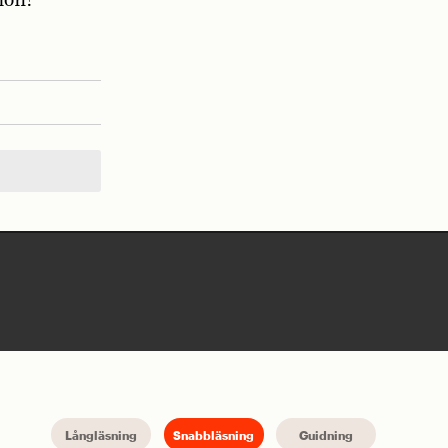
ion!
Långläsning
Snabbläsning
Guidning