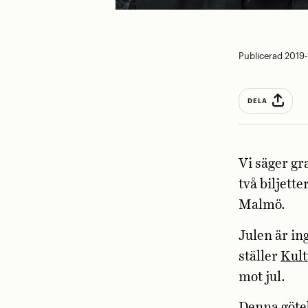
Publicerad 2019-
DELA
Vi säger gr
två biljett
Malmö.
Julen är in
ställer
Kult
mot jul.
Denna göteb