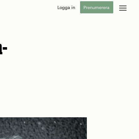
Logga in
Prenumerera
n-