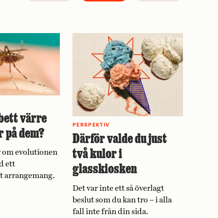
bett värre
PERSPEKTIV
r på dem?
Därför valde du just
två kulor i
 om evolutionen
d ett
glasskiosken
vt arrangemang.
Det var inte ett så överlagt
beslut som du kan tro – i alla
fall inte från din sida.