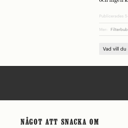
och ingen 
Publicerades 5-
Mer:
Filterbu
Vad vill du
NÅGOT ATT SNACKA OM