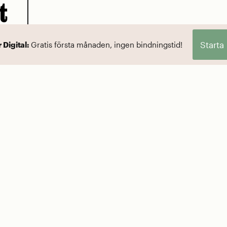
t
Starta
r Digital:
Gratis första månaden, ingen bindningstid!
ed en
mestern
V
å dem?
Sugen på att 