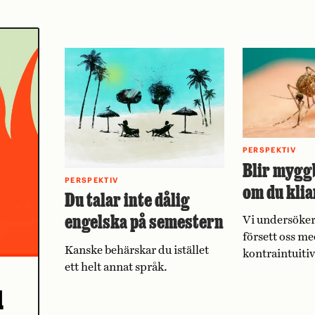
PERSPEKTIV
Blir mygg
PERSPEKTIV
om du klia
Du talar inte dålig
engelska på semestern
Vi undersöker
försett oss me
Kanske behärskar du istället
kontraintuiti
ett helt annat språk.
u