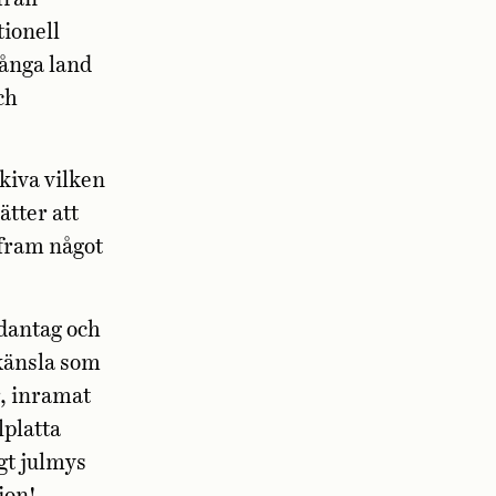
tionell
långa land
ch
kiva vilken
ätter att
 fram något
ndantag och
lkänsla som
r, inramat
lplatta
gt julmys