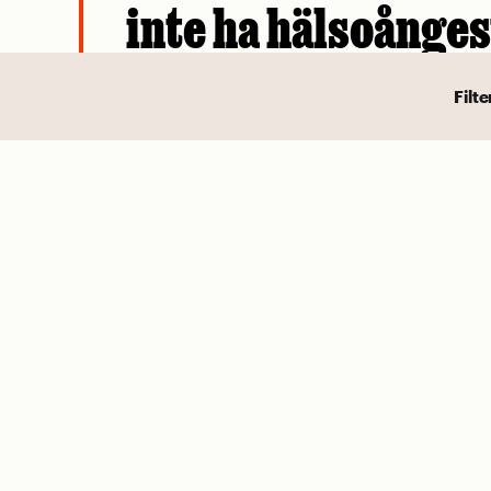
inte ha hälsoånges
vid grillen
Filte
Cancerlarmen kring biffen intas bäst m
nypa salt.
Av Mattias Göransson
MEST LÄST
Du talar inte dålig engelska på se
Blir myggbett värre om du kliar p