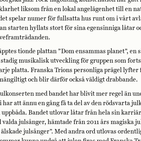
 klarhet liksom från en lokal angelägenhet till en na
et spelar numer för fullsatta hus runt om i vårt av
an starten hyllats stort för sina egensinniga låtar o
liveframträdanden.
äpptes tionde plattan ”Dom ensammas planet”, en s
 stadig musikalisk utveckling för gruppen som forts
rje platta. Franska Trions personliga prägel lyfter
lmängiltigt och blir därför också väldigt drabbande.
julkonserten med bandet har blivit mer regel än u
vi har att ännu en gång få ta del av den rödsvarta ju
 uppbåda. Bandet utlovar låtar från hela sin karriä
l valda julsånger, hämtade från 2011 års magiska ju
älskade julsånger”. Med andra ord utlovas ordentli