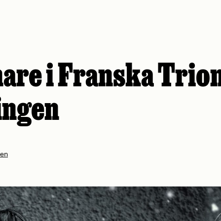
are i Franska Trio
ingen
nen