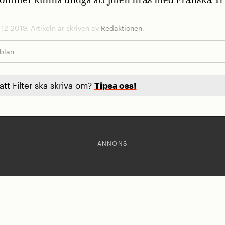
kommer kunna undgå att julen firas med Franska Tr
12-2019. Artikeln är skriven av
Redaktionen
.
bblan
 att Filter ska skriva om?
Tipsa oss!
ANNONS