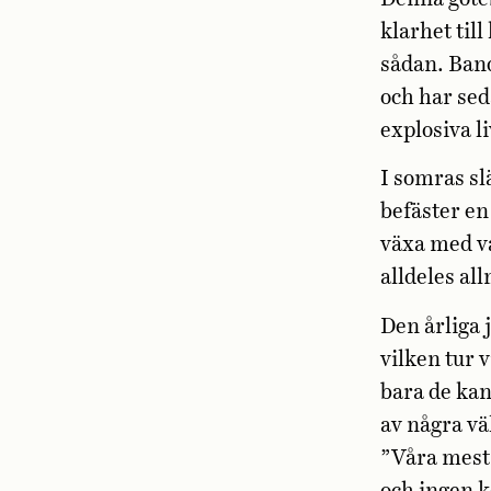
klarhet till
sådan. Band
och har sed
explosiva 
I somras sl
befäster en
växa med va
alldeles al
Den årliga 
vilken tur 
bara de kan
av några vä
”Våra mest 