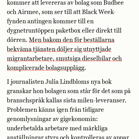
kommer att levereras av bolag som Budbee
och Airmee, som ser till att Black Week-
fynden antingen kommer till en
dygnetruntöppen paketbox eller direkt till
dörren.
Men bakom den för beställarna
bekväma tjänsten döljer sig utnyttjade
migrantarbetare, smutsiga dieselbilar och
komplicerade bolagsupplägg
.
I journalisten Julia Lindbloms nya bok
granskar hon bolagen som står för det som på
branschspråk kallas sista milen-leveranser.
Problemen känns igen från tidigare
genomlysningar av gigekonomin:
underbetalda arbetare med märkliga
anställningar styrs och kontrolleras av appar