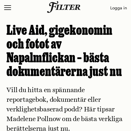
Skip
Logga in
to
content
Live Aid, gigekonomin
och fotot av
Napalmflickan – bästa
dokumentärerna just nu
Vill du hitta en spännande
reportagebok, dokumentär eller
verklighetsbaserad podd? Här tipsar
Madelene Pollnow om de bästa verkliga
berättelserna just nu.