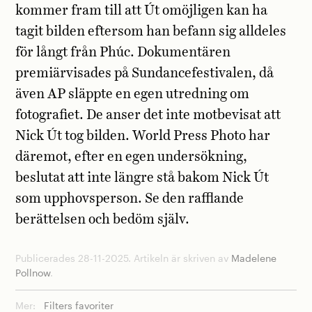
kommer fram till att Út omöjligen kan ha
tagit bilden eftersom han befann sig alldeles
för långt från Phúc. Dokumentären
premiärvisades på Sundancefestivalen, då
även AP släppte en egen utredning om
fotografiet. De anser det inte motbevisat att
Nick Út tog bilden. World Press Photo har
däremot, efter en egen undersökning,
beslutat att inte längre stå bakom Nick Út
som upphovsperson. Se den rafflande
berättelsen och bedöm själv.
Publicerades 28-11-2025. Artikeln är skriven av
Madelene
Pollnow
.
Mer:
Filters favoriter