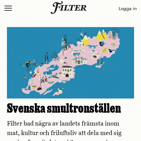
Skip
Logga in
to
content
Svenska smultronställen
Filter bad några av landets främsta inom
mat, kultur och friluftsliv att dela med sig