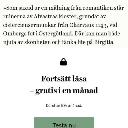
»Som saxad ur en målning från romantiken står
ruinerna av Alvastras kloster, grundat av
cisterciensermunkar från Clairvaux 1143, vid
Ombergs fot i Östergötland. Där kan man både
njuta av skönheten och tänka lite på Birgitta
Birgersdotter, mer känd under sitt postuma
artistnamn Heliga Birgitta, som bodde i
anslutning till klostret och fick sina första
himmelska uppenbarelser där. Eller så var det
Fortsätt läsa
kanske vakendrömmar hon hade, vem vet.
– gratis i en månad
Alldeles ljuvliga är åtminstone klosterresterna
att vandra runt bland.«
Därefter 89:-/månad.
Testa nu