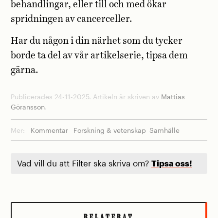
behandlingar, eller till och med ökar
spridningen av cancerceller.
Har du någon i din närhet som du tycker
borde ta del av vår artikelserie, tipsa dem
gärna.
Publicerades 24-11-2025. Artikeln är skriven av
Mattias
Göransson
.
Mer:
Kommentar
Forskning & vetenskap
Samhälle
Vad vill du att Filter ska skriva om?
Tipsa oss!
RELATERAT