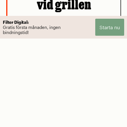
vid grillen
Cancerlarmen kring biffen intas bäst med
Filter Digital:
Starta nu
Gratis första månaden, ingen
en nypa salt.
bindningstid!
Av Mattias Göransson
PERSPEKTIV
Blir myggbe
kliar på de
PERSPEKTIV