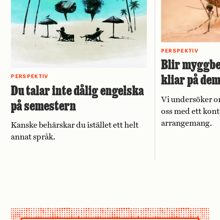
PERSPEKTIV
Blir myggbe
kliar på de
PERSPEKTIV
Du talar inte dålig engelska
Vi undersöker o
på semestern
oss med ett kont
arrangemang.
Kanske behärskar du istället ett helt
annat språk.