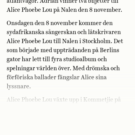
atlantvågor. Adrian vinner två biljetter till
Alice Phoebe Lou på Nalen den 8 november.
Onsdagen den 8 november kommer den
sydafrikanska sångerskan och låtskrivaren
Alice Phoebe Lou till Nalen i Stockholm. Det
som började med uppträdanden på Berlins
gator har lett till fyra studioalbum och
spelningar världen över. Med drömska och
förföriska ballader fängslar Alice sina
lyssnare.
Alice Phoebe Lou växte upp i Kommetjie på
Kapprovinsens västkust. Vad är staden mest
känd för?