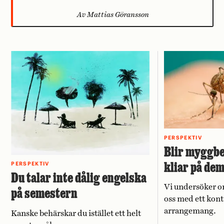
Av Mattias Göransson
PERSPEKTIV
Blir myggbe
kliar på de
PERSPEKTIV
Du talar inte dålig engelska
Vi undersöker o
på semestern
oss med ett kont
arrangemang.
Kanske behärskar du istället ett helt