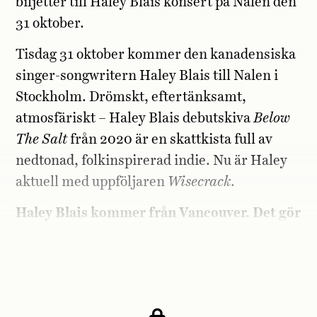
biljetter till Haley Blais konsert på Nalen den
31 oktober.
Tisdag 31 oktober kommer
den kanadensiska
singer-songwritern Haley Blais
till Nalen i
Stockholm.
Drömskt, eftertänksamt,
atmosfäriskt – Haley Blais debutskiva
Below
The Salt
från 2020 är en skattkista full av
nedtonad, folkinspirerad indie. Nu är Haley
aktuell med uppföljaren
Wisecrack
.
Haley Blais kommer från Vancouver. Det gör
även Claire Boucher, som blivit världskänd
musiker under sitt artistnamn. Vilket?