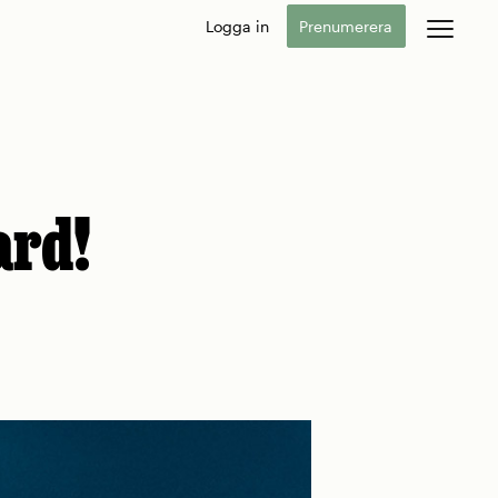
Logga in
Prenumerera
ard!