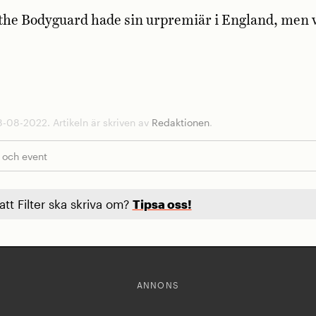
the Bodyguard hade sin urpremiär i England, men v
-08-2022. Artikeln är skriven av
Redaktionen
.
 och event
 att Filter ska skriva om?
Tipsa oss!
ANNONS