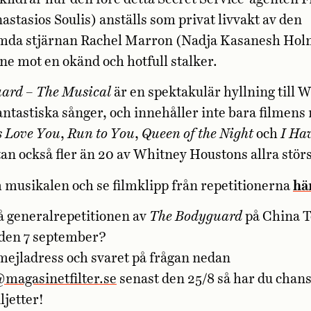
stasios Soulis) anställs som privat livvakt av den
mda stjärnan Rachel Marron (Nadja Kasanesh Holm)
e mot en okänd och hotfull stalker.
ard – The Musical
är en spektakulär hyllning till 
ntastiska sånger, och innehåller inte bara filmen
s Love You
,
Run to You
,
Queen of the Night
och
I Ha
an också fler än 20 av Whitney Houstons allra störs
musikalen och se filmklipp från repetitionerna
hä
på generalrepetitionen av
The Bodyguard
på China T
den 7 september?
mejladress och svaret på frågan nedan
@magasinetfilter.se
senast den 25/8 så har du chans
ljetter!