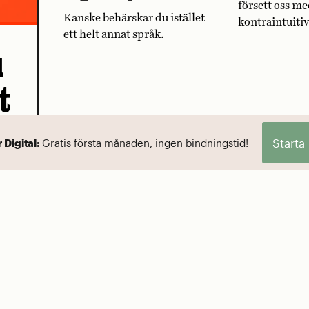
försett oss me
Kanske behärskar du istället
kontraintuiti
ett helt annat språk.
u
t
Starta
r Digital:
Gratis första månaden, ingen bindningstid!
ed en