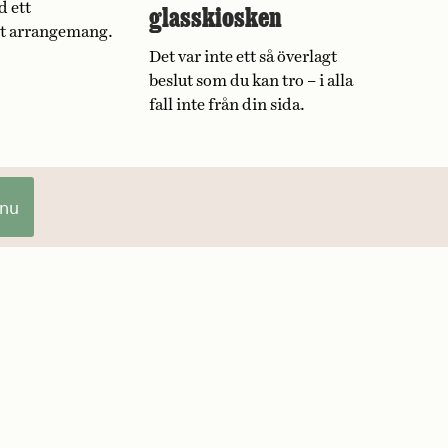
d ett
glasskiosken
vt arrangemang.
Det var inte ett så överlagt
beslut som du kan tro – i alla
fall inte från din sida.
 nu