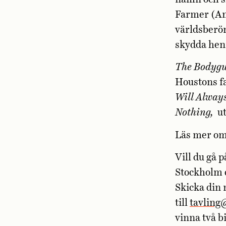
Farmer (Ana
världsberö
skydda henn
The Bodygu
Houstons fa
Will Alway
Nothing,
ut
Läs mer om 
Vill du gå 
Stockholm 
Skicka din 
till
tavling
vinna två bi