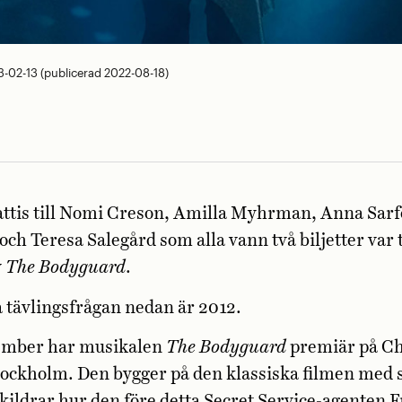
-02-13 (publicerad 2022-08-18)
attis till Nomi Creson, Amilla Myhrman, Anna Sar
ch Teresa Salegård som alla vann två biljetter var t
v
The Bodyguard
.
å tävlingsfrågan nedan är 2012.
ember har musikalen
The Bodyguard
premiär på C
Stockholm. Den bygger på den klassiska filmen me
ildrar hur den före detta Secret Service-agenten 