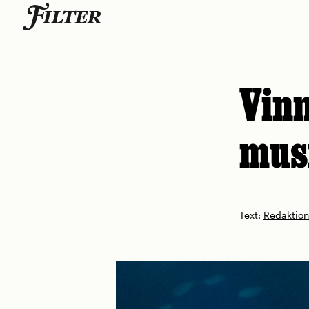
Skip
to
content
Vinn
mus
Text:
Redaktio