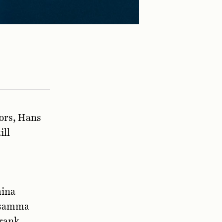
fors, Hans
ill
hina
d samma
Frank