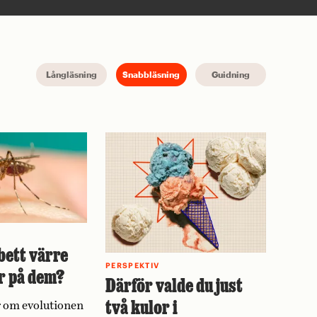
Långläsning
Snabbläsning
Guidning
bett värre
PERSPEKTIV
r på dem?
Därför valde du just
två kulor i
 om evolutionen