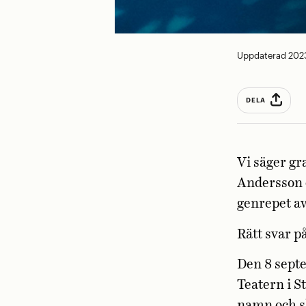
Uppdaterad 2023
DELA
Vi säger gr
Andersson o
genrepet a
Rätt svar p
Den 8 sept
Teatern i 
namn och sk