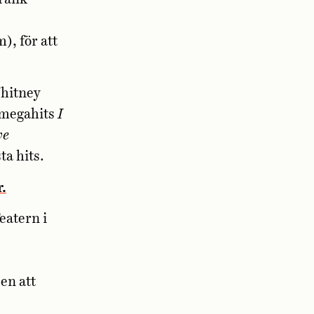
, för att
Whitney
s megahits
I
ve
ta hits.
r.
eatern i
en att