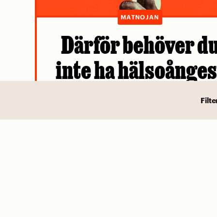
MATNOJAN
Därför behöver d
inte ha hälsoånges
vid grillen
Filte
Cancerlarmen kring biffen intas bäst m
nypa salt.
Av Mattias Göransson
MEST LÄST