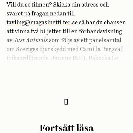
Vill du se filmen? Skicka din adress och
svaret på frågan nedan till
tavling@magasinetfilter.se
så har du chansen
att vinna två biljetter till en förhandsvisning
av
Just Animals
som följs av ett panelsamtal
om Sveriges djurskydd med Camilla Bergvall
(riksordförande Djurens Rätt), Rebecka Le
Moine (MP) och Lina Gustafsson (författare
och veterinär) modererat av Andrea Reuter.
Fortsätt läsa