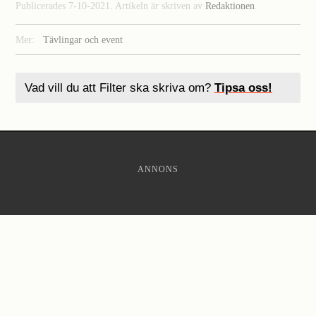
Publicerades 7-10-2021. Artikeln är skriven av
Redaktionen
.
Mer:
Tävlingar och event
Vad vill du att Filter ska skriva om?
Tipsa oss!
ANNONS